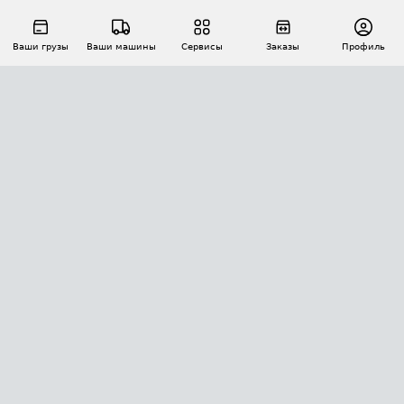
Ваши грузы
Ваши машины
Сервисы
Заказы
Профиль
АВТОМАТИЗАЦИЯ ПЕРЕВОЗОК
Площадки
Заказы
Торги
Тендеры
АТИ-Доки
GPS-мониторинг
АТИ Мессенджер
Цепочки грузов
API ATI.SU
ПОЛЕЗНОЕ
Расчет расстояний
БЕЗОПАСНОСТЬ
Академия ATI.SU
ATI.SU о безопасности
Звезды ATI.SU на вашем сайте
КОНТАКТЫ И ТАРИФЫ
Памятка по проверке контрагентов
Индекс ATI.SU FTL РФ
О системе ATI.SU
Светофор+
Средние ставки
ИНФОРМАЦИЯ
Контактная информация