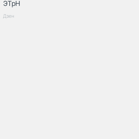
ЭТрН
Дзен