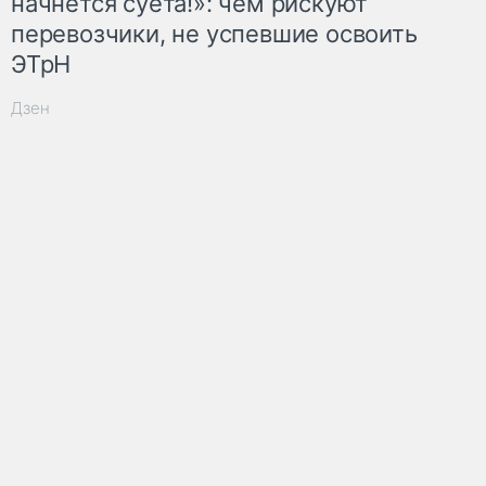
начнётся суета!»: чем рискуют
перевозчики, не успевшие освоить
ЭТрН
Дзен