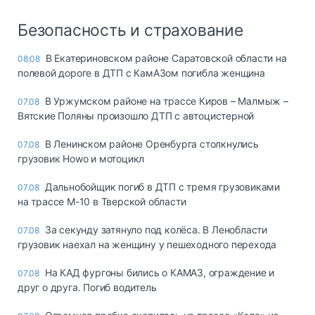
Безопасность и страхование
В Екатериновском районе Саратовской области на
08:08
полевой дороге в ДТП с КамАЗом погибла женщина
В Уржумском районе на трассе Киров – Малмыж –
07.08
Вятские Поляны произошло ДТП с автоцистерной
В Ленинском районе Оренбурга столкнулись
07.08
грузовик Howo и мотоцикл
Дальнобойщик погиб в ДТП с тремя грузовиками
07.08
на трассе М-10 в Тверской области
За секунду затянуло под колёса. В Ленобласти
07.08
грузовик наехал на женщину у пешеходного перехода
На КАД фургоны бились о КАМАЗ, ограждение и
07.08
друг о друга. Погиб водитель