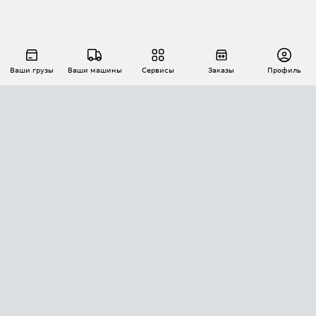
Ваши грузы
Ваши машины
Сервисы
Заказы
Профиль
АВТОМАТИЗАЦИЯ ПЕРЕВОЗОК
Площадки
Заказы
Торги
Тендеры
АТИ-Доки
GPS-мониторинг
АТИ Мессенджер
Цепочки грузов
API ATI.SU
ПОЛЕЗНОЕ
Расчет расстояний
БЕЗОПАСНОСТЬ
Академия ATI.SU
ATI.SU о безопасности
Звезды ATI.SU на вашем сайте
КОНТАКТЫ И ТАРИФЫ
Памятка по проверке контрагентов