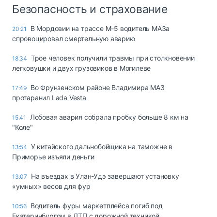
Безопасность и страхование
В Мордовии на трассе М-5 водитель МАЗа
20:21
спровоцировал смертельную аварию
Трое человек получили травмы при столкновении
18:34
легковушки и двух грузовиков в Могилеве
Во Фрунзенском районе Владимира МАЗ
17:49
протаранил Lada Vesta
Лобовая авария собрала пробку больше 8 км на
15:41
"Коле"
У китайского дальнобойщика на таможне в
13:54
Приморье изъяли деньги
Ha въeздax в Улaн-Удэ зaвepшaют ycтaнoвкy
13:07
«yмныx» вecoв для фyp
Водитель фуры маркетплейса погиб под
10:56
Екатеринбургом в ДТП с дорожной техникой