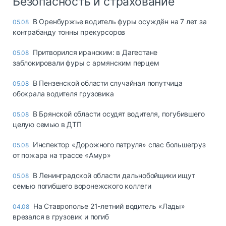
Безопасность и страхование
В Оренбуржье водитель фуры осуждён на 7 лет за
05.08
контрабанду тонны прекурсоров
Притворился иранским: в Дагестане
05.08
заблокировали фуры с армянским перцем
В Пензенской области случайная попутчица
05.08
обокрала водителя грузовика
В Брянской области осудят водителя, погубившего
05.08
целую семью в ДТП
Инспектор «Дорожного патруля» спас большегруз
05.08
от пожара на трассе «Амур»
В Ленинградской области дальнобойщики ищут
05.08
семью погибшего воронежского коллеги
На Ставрополье 21-летний водитель «Лады»
04.08
врезался в грузовик и погиб