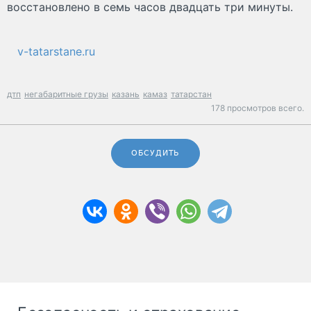
восстановлено в семь часов двадцать три минуты.
v-tatarstane.ru
дтп
негабаритные грузы
казань
камаз
татарстан
178 просмотров всего.
ОБСУДИТЬ