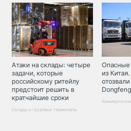
Опасные
Атаки на склады: четыре
из Китая.
задачи, которые
отозвали
российскому ритейлу
Dongfeng
предстоит решить в
кратчайшие сроки
Коммерчески
Склады и грузовые терминалы