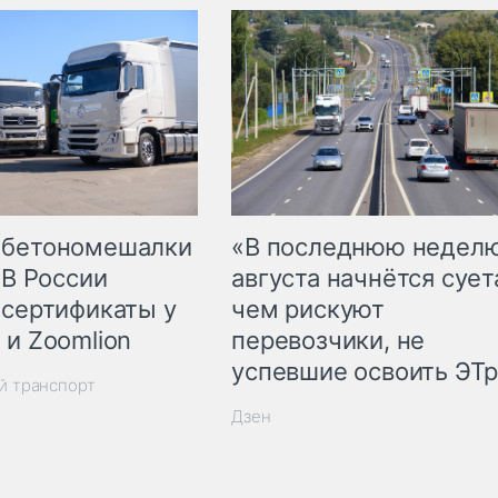
 бетономешалки
«В последнюю недел
 В России
августа начнётся суета
 сертификаты у
чем рискуют
 и Zoomlion
перевозчики, не
успевшие освоить ЭТ
й транспорт
Дзен