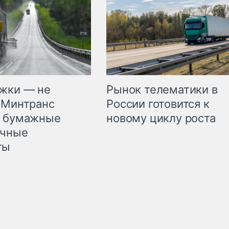
жки — не
Рынок телематики в
 Минтранс
России готовится к
л бумажные
новому циклу роста
очные
ты