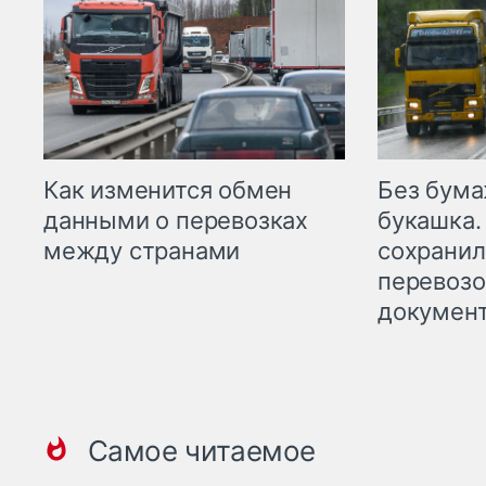
Как изменится обмен
Без бума
данными о перевозках
букашка.
между странами
сохрани
перевоз
докумен
Самое читаемое