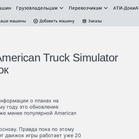
ашин
Грузовладельцам
Перевозчикам
АТИ-Доки
А
Ваши машины
Добавить машину
Заказы
American Truck Simulator
ок
информации о планах на
му году это обновление
к же менее популярной American
снову. Правда пока по этому
нт движок игры работает уже 20