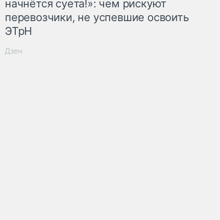
начнётся суета!»: чем рискуют
перевозчики, не успевшие освоить
ЭТрН
Дзен