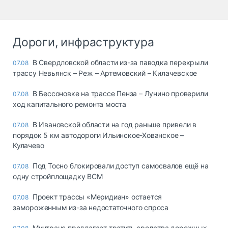
Дороги, инфраструктура
В Свердловской области из-за паводка перекрыли
07.08
трассу Невьянск – Реж – Артемовский – Килачевское
В Бессоновке на трассе Пенза – Лунино проверили
07.08
ход капитального ремонта моста
В Ивановской области на год раньше привели в
07.08
порядок 5 км автодороги Ильинское-Хованское –
Кулачево
Под Тосно блокировали доступ самосвалов ещё на
07.08
одну стройплощадку ВСМ
Проект трассы «Меридиан» остается
07.08
замороженным из-за недостаточного спроса
Минтранс предлагает тратить средства дорожных