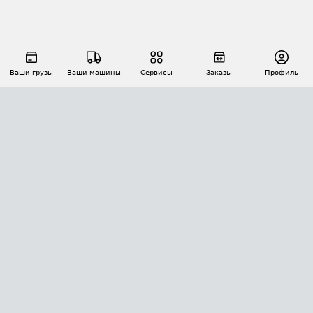
Ваши грузы
Ваши машины
Сервисы
Заказы
Профиль
АВТОМАТИЗАЦИЯ ПЕРЕВОЗОК
Площадки
Заказы
Торги
Тендеры
АТИ-Доки
GPS-мониторинг
АТИ Мессенджер
Цепочки грузов
API ATI.SU
ПОЛЕЗНОЕ
Расчет расстояний
БЕЗОПАСНОСТЬ
Академия ATI.SU
ATI.SU о безопасности
Звезды ATI.SU на вашем сайте
КОНТАКТЫ И ТАРИФЫ
Памятка по проверке контрагентов