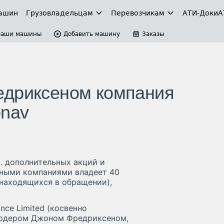
ашин
Грузовладельцам
Перевозчикам
АТИ-Доки
А
Ваши машины
Добавить машину
Заказы
едриксеном компания
onav
с. дополнительных акций и
нными компаниями владеет 40
 находящихся в обращении),
nce Limited (косвенно
ардером Джоном Фредриксеном,