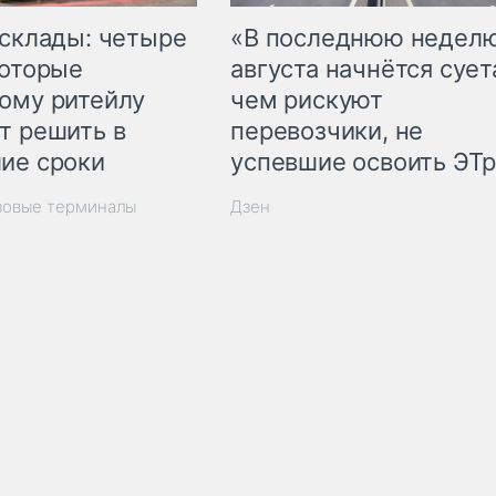
 склады: четыре
«В последнюю недел
которые
августа начнётся суета
ому ритейлу
чем рискуют
т решить в
перевозчики, не
ие сроки
успевшие освоить ЭТ
зовые терминалы
Дзен