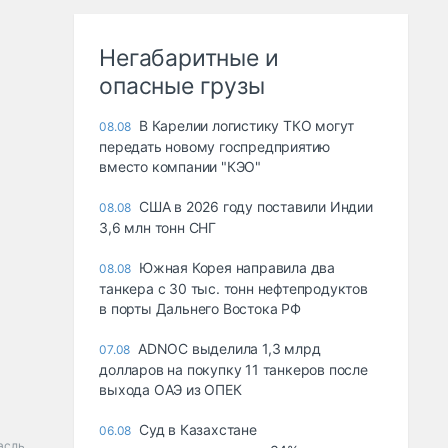
Негабаритные и
опасные грузы
В Карелии логистику ТКО могут
08.08
передать новому госпредприятию
вместо компании "КЭО"
США в 2026 году поставили Индии
08.08
3,6 млн тонн СНГ
Южная Корея направила два
08.08
танкера с 30 тыс. тонн нефтепродуктов
в порты Дальнего Востока РФ
ADNOC выделила 1,3 млрд
07.08
долларов на покупку 11 танкеров после
выхода ОАЭ из ОПЕК
Суд в Казахстане
06.08
асль