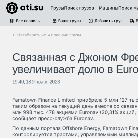
Грузы
Поиск грузов
Машины
Поиск м
Все сервисы
Ваши грузы
Добавить груз
← Негабаритные и опасные грузы
Связанная с Джоном Фр
увеличивает долю в Eur
19:40, 18 Января 2023
Famatown Finance Limited приобрела 5 млн 127 ты
таким образом на текущий день вместе со связа
млн 998 тыс. 478 акциями Euronav (20,31% акций,
сообщает пресс-служба Euronav.
По данным портала Offshore Energy, Famatown Fina
контролируется трастами, управляемыми милли