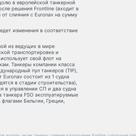
 долю в европейской танкерной
сле решения Frontline (входит в
 от слияния с Euronav на сумму
ведет изменения в соответствие
ной из ведущих в мире
ской транспортировке и
 использует свой флот на
кам. Танкеры компании класса
ународный пул танкеров (TIP),
 Euronav состоит из 1 судна
дятся в стадии строительства),
я в управлении СП и два судна
ва танкера FSO эксплуатируемые
 флагами Бельгии, Греции,
тов
euronav
акции
танкеры
слияния и поглощения
frontline
судоходная отр