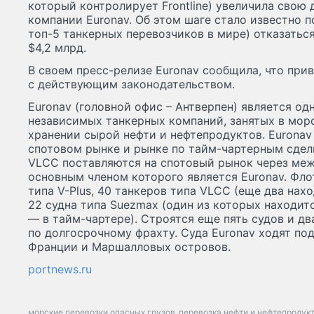
который контролирует Frontline) увеличила свою
компании Euronav. Об этом шаге стало известно по
топ-5 танкерных перевозчиков в мире) отказаться
$4,2 млрд.
В своем пресс-релизе Euronav сообщила, что при
с действующим законодательством.
Euronav (головной офис – Антверпен) является од
независимых танкерных компаний, занятых в мор
хранении сырой нефти и нефтепродуктов. Euronav
спотовом рынке и рынке по тайм-чартерным сдел
VLCC поставляются на спотовый рынок через межд
основным членом которого является Euronav. Флот
типа V-Plus, 40 танкеров типа VLCC (еще два нахо
22 судна типа Suezmax (один из которых находитс
— в тайм-чартере). Строятся еще пять судов и д
по долгосрочному фрахту. Суда Euronav ходят под
Франции и Маршалловых островов.
portnews.ru
морские перевозки опасных грузов
перевозка нефти и нефтепродук