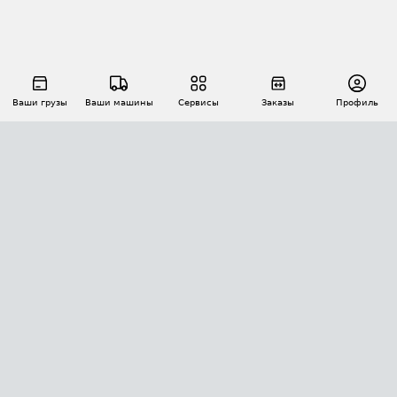
Ваши грузы
Ваши машины
Сервисы
Заказы
Профиль
АВТОМАТИЗАЦИЯ ПЕРЕВОЗОК
Площадки
Заказы
Торги
Тендеры
АТИ-Доки
GPS-мониторинг
АТИ Мессенджер
Цепочки грузов
API ATI.SU
ПОЛЕЗНОЕ
Расчет расстояний
БЕЗОПАСНОСТЬ
Академия ATI.SU
ATI.SU о безопасности
Звезды ATI.SU на вашем сайте
КОНТАКТЫ И ТАРИФЫ