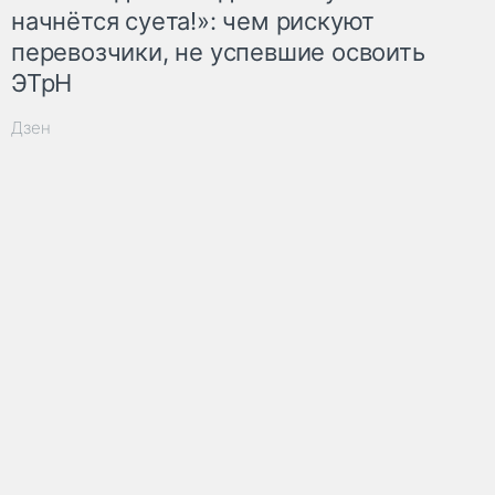
начнётся суета!»: чем рискуют
перевозчики, не успевшие освоить
ЭТрН
Дзен