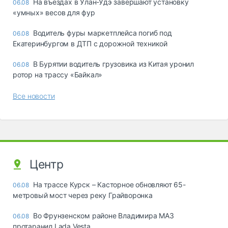
Ha въeздax в Улaн-Удэ зaвepшaют ycтaнoвкy
06.08
«yмныx» вecoв для фyp
Водитель фуры маркетплейса погиб под
06.08
Екатеринбургом в ДТП с дорожной техникой
В Бурятии водитель грузовика из Китая уронил
06.08
ротор на трассу «Байкал»
Все новости
Центр
На трассе Курск – Касторное обновляют 65-
06.08
метровый мост через реку Грайворонка
Во Фрунзенском районе Владимира МАЗ
06.08
протаранил Lada Vesta