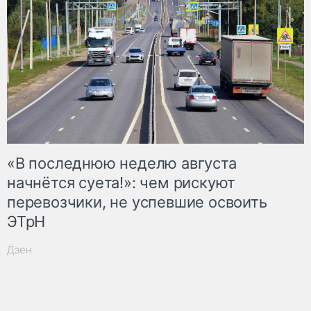
«В последнюю неделю августа
начнётся суета!»: чем рискуют
перевозчики, не успевшие освоить
ЭТрН
Дзен