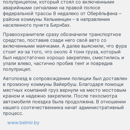
полуприцепом, который стоял со включенными
аварийными сигналами на правой полосе
федеральной трассы 8 недалеко от Оберёльфена –
района коммуны Хельменцен – в направлении
населенного пункта Бирнбах.
Правоохранители сразу обозначили транспортное
средство, поставив сзади него своё авто со
включенными маячками. А далее выяснили, что фура
стоит из-за того, что около 4 тонн груза, который
был недостаточно хорошо закреплен, сместились и
упали влево, частично пробив тент и повредив
полуприцеп.
Автопоезд в сопровождении полиции был доставлен
в промзону коммуны Вайербуш. Благодаря помощи
местных компаний груз вернули на место мостовым
краном и надежно закрепили. После техосмотра
автомобиля поездка была продолжена. В отношении
нашего соотечественника начат административный
процесс.
www.belmir.by