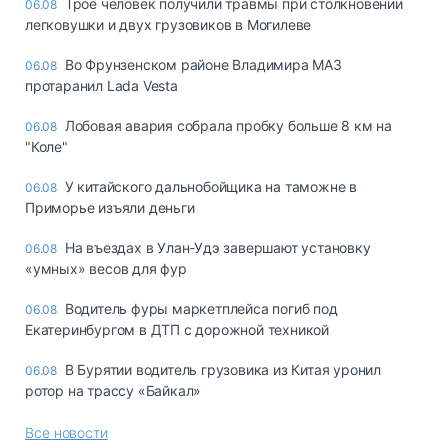
Трое человек получили травмы при столкновении
06.08
легковушки и двух грузовиков в Могилеве
Во Фрунзенском районе Владимира МАЗ
06.08
протаранил Lada Vesta
Лобовая авария собрала пробку больше 8 км на
06.08
"Коле"
У китайского дальнобойщика на таможне в
06.08
Приморье изъяли деньги
Ha въeздax в Улaн-Удэ зaвepшaют ycтaнoвкy
06.08
«yмныx» вecoв для фyp
Водитель фуры маркетплейса погиб под
06.08
Екатеринбургом в ДТП с дорожной техникой
В Бурятии водитель грузовика из Китая уронил
06.08
ротор на трассу «Байкал»
Все новости