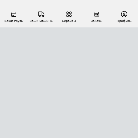
Ваши грузы
Ваши машины
Сервисы
Заказы
Профиль
АВТОМАТИЗАЦИЯ ПЕРЕВОЗОК
Площадки
Заказы
Торги
Тендеры
АТИ-Доки
GPS-мониторинг
АТИ Мессенджер
Цепочки грузов
API ATI.SU
ПОЛЕЗНОЕ
Расчет расстояний
БЕЗОПАСНОСТЬ
Академия ATI.SU
ATI.SU о безопасности
Звезды ATI.SU на вашем сайте
КОНТАКТЫ И ТАРИФЫ
Памятка по проверке контрагентов
Индекс ATI.SU FTL РФ
О системе ATI.SU
Светофор+
Средние ставки
ИНФОРМАЦИЯ