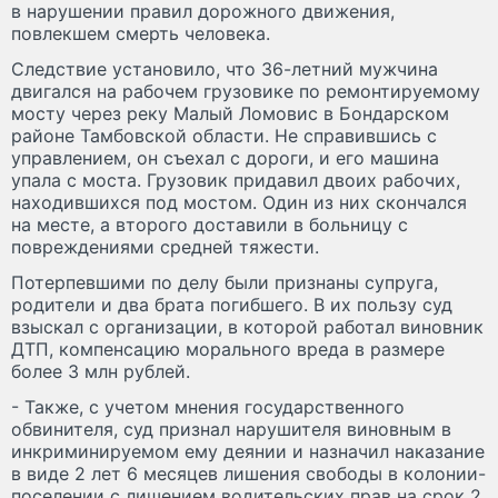
в нарушении правил дорожного движения,
повлекшем смерть человека.
Следствие установило, что 36-летний мужчина
двигался на рабочем грузовике по ремонтируемому
мосту через реку Малый Ломовис в Бондарском
районе Тамбовской области. Не справившись с
управлением, он съехал с дороги, и его машина
упала с моста. Грузовик придавил двоих рабочих,
находившихся под мостом. Один из них скончался
на месте, а второго доставили в больницу с
повреждениями средней тяжести.
Потерпевшими по делу были признаны супруга,
родители и два брата погибшего. В их пользу суд
взыскал с организации, в которой работал виновник
ДТП, компенсацию морального вреда в размере
более 3 млн рублей.
- Также, с учетом мнения государственного
обвинителя, суд признал нарушителя виновным в
инкриминируемом ему деянии и назначил наказание
в виде 2 лет 6 месяцев лишения свободы в колонии-
поселении с лишением водительских прав на срок 2