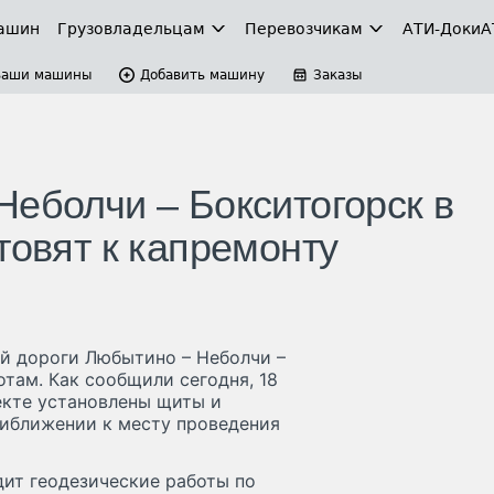
ашин
Грузовладельцам
Перевозчикам
АТИ-Доки
А
Ваши машины
Добавить машину
Заказы
Неболчи – Бокситогорск в
товят к капремонту
й дороги Любытино – Неболчи –
там. Как сообщили сегодня, 18
ъекте установлены щиты и
иближении к месту проведения
ит геодезические работы по