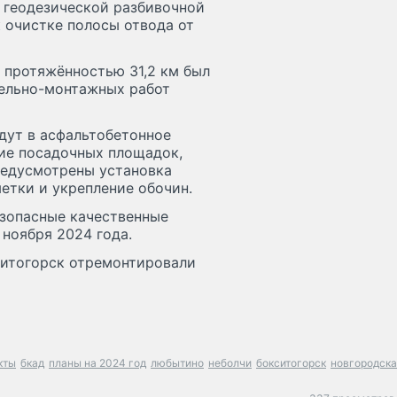
 геодезической разбивочной
 очистке полосы отвода от
 протяжённостью 31,2 км был
тельно-монтажных работ
дут в асфальтобетонное
тие посадочных площадок,
редусмотрены установка
етки и укрепление обочин.
езопасные качественные
ноября 2024 года.
ситогорск отремонтировали
кты
бкад
планы на 2024 год
любытино
неболчи
бокситогорск
новгородск