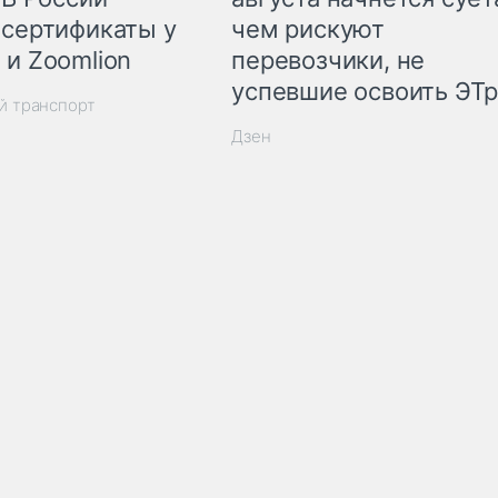
 сертификаты у
чем рискуют
 и Zoomlion
перевозчики, не
успевшие освоить ЭТ
й транспорт
Дзен