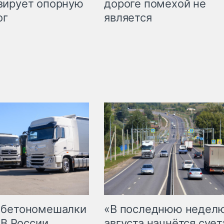
дороге помехой не
зирует опорную
является
ог
 бетономешалки
«В последнюю недел
 В России
августа начнётся суета