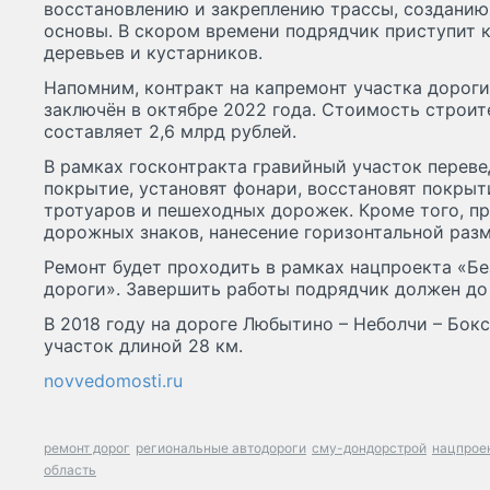
восстановлению и закреплению трассы, созданию
основы. В скором времени подрядчик приступит к
деревьев и кустарников.
Напомним, контракт на капремонт участка дороги
заключён в октябре 2022 года. Стоимость строи
составляет 2,6 млрд рублей.
В рамках госконтракта гравийный участок переве
покрытие, установят фонари, восстановят покры
тротуаров и пешеходных дорожек. Кроме того, п
дорожных знаков, нанесение горизонтальной разм
Ремонт будет проходить в рамках нацпроекта «Б
дороги». Завершить работы подрядчик должен до 
В 2018 году на дороге Любытино – Неболчи – Бок
участок длиной 28 км.
novvedomosti.ru
ремонт дорог
региональные автодороги
сму-дондорстрой
нацпрое
область