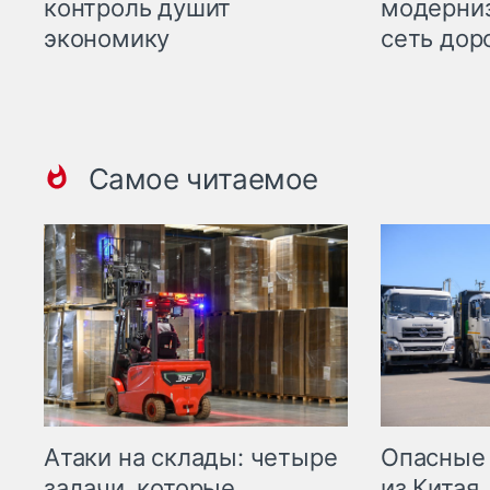
контроль душит
модерни
экономику
сеть дор
Самое читаемое
Опасные
Атаки на склады: четыре
из Китая.
задачи, которые