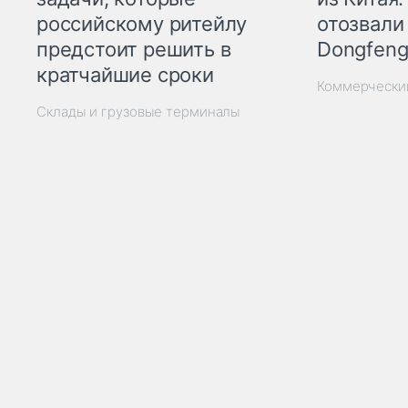
отозвали
российскому ритейлу
Dongfeng
предстоит решить в
кратчайшие сроки
Коммерчески
Склады и грузовые терминалы