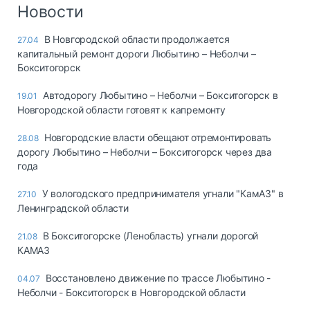
Логистика, грузы
Новости
Негабаритные и
В Новгородской области продолжается
27.04
опасные грузы
капитальный ремонт дороги Любытино – Неболчи –
Безопасность и
Бокситогорск
страхование
Автодорогу Любытино – Неболчи – Бокситогорск в
19.01
Таможня и ВЭД
Новгородской области готовят к капремонту
Склады и
Новгородские власти обещают отремонтировать
28.08
грузовые
дорогу Любытино – Неболчи – Бокситогорск через два
терминалы
года
Коммерческий
транспорт
У вологодского предпринимателя угнали "КамАЗ" в
27.10
Ленинградской области
Спецтехника
В Бокситогорске (Ленобласть) угнали дорогой
21.08
Автосервис,
КАМАЗ
запчасти, шины
Топливо, масла и
Восстановлено движение по трассе Любытино -
04.07
Дзен
автохимия
Неболчи - Бокситогорск в Новгородской области