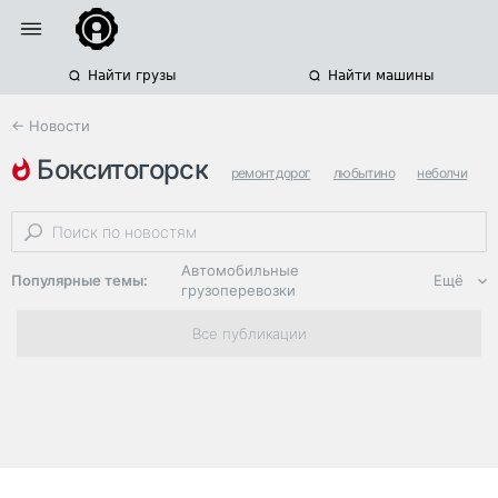
Найти грузы
Найти машины
← Новости
бокситогорск
ремонт дорог
любытино
неболчи
Автомобильные
Популярные темы:
Ещё
грузоперевозки
Региональная
Все публикации
логистика
ЭДО, ИТ в
логистике
Дороги,
инфраструктура