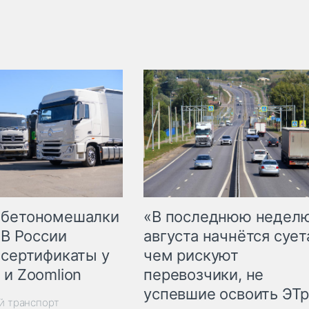
 бетономешалки
«В последнюю недел
 В России
августа начнётся суета
 сертификаты у
чем рискуют
 и Zoomlion
перевозчики, не
успевшие освоить ЭТ
й транспорт