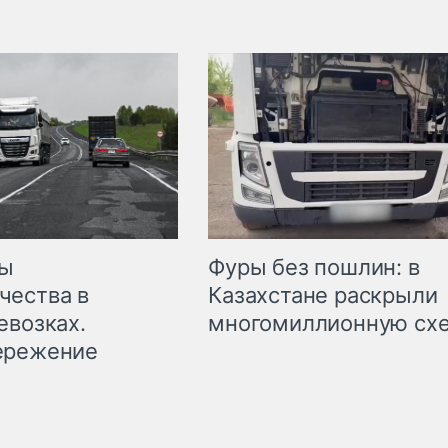
мы
Фуры без пошлин: в
чества в
Казахстане раскрыли
евозках.
многомиллионную сх
ережение