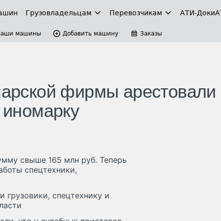
ашин
Грузовладельцам
Перевозчикам
АТИ-Доки
А
Ваши машины
Добавить машину
Заказы
амарской фирмы арестовали
и иномарку
умму свыше 165 млн руб. Теперь
аботы спецтехники,
и грузовики, спецтехнику и
ласти