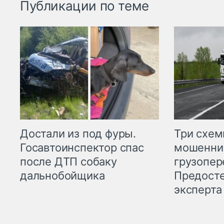
Публикации по теме
Три схе
Достали из под фуры.
мошенни
Госавтоинспектор спас
грузопер
после ДТП собаку
Предост
дальнобойщика
эксперта