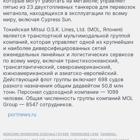
которые могут работать на метаноле; управляет
пятью из 23 двухтопливных танкеров для перевозок
метанола, находящихся в эксплуатации по всему
миру, включая Cypress Sun.
Токийская Mitsui O.S.K. Lines, Ltd. (MOL, Япония)
является транспортной мультимодальной группой
компаний, которая управляет одной из крупнейших
и наиболее диверсифицированных сетей
еженедельных линейных и логистических сервисов
по всему миру, включая транстихоокеанский,
трансатлантический, североамериканский,
южноамериканский и азиатско-европейский.
Действующий флот группы включает 698 судов
разного назначения общим дедвейтом 50,8 млн
тонн. Персонал судоходной компании — 1099
человек. Общая численность группы компаний MOL
Group — 8547 сотрудников.
portnews.ru
морские перевозки опасных грузов
перевозка газа
танкеры-
метаноловозы
mol
wfs
судостроение
hyundai
япония
южная корея