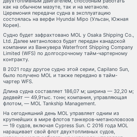
двухтопливным двигателем, способным работать
как на обычном мазуте, так и на метаноле.
Церемония передачи судна в эксплуатацию
состоялась на верфи Hyundai Mipo (Ульсан, Южная
Корея).
Судно будет зафрахтовано MOL у Osaka Shipping Co.,
Ltd. Далее метаноловоз будет передан канадской
компании из Ванкувера Waterfront Shipping Company
Limited (WFS) по долгосрочному тайм-чартерному
контракту.
В 2021 году другое судно этой серии, Capilano Sun,
было получено MOL и также передано в тайм-
чартер WFS.
Длина судна составляет 186,07 м; ширина — 32,20 м;
дедвейт — 49,9тыс. тонн; компания, управляющая
флотом, — MOL Tankship Management.
На сегодняшний день MOL управляет одним из
крупнейших в мире флотов танкеров-метаноловозов
— 19 судов, включая Cypress Sun. С 2016 года MOL
наращивает свой флот двухтопливных судов,