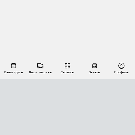
Ваши грузы
Ваши машины
Сервисы
Заказы
Профиль
АВТОМАТИЗАЦИЯ ПЕРЕВОЗОК
Площадки
Заказы
Торги
Тендеры
АТИ-Доки
GPS-мониторинг
АТИ Мессенджер
Цепочки грузов
API ATI.SU