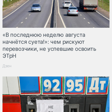
«В последнюю неделю августа
начнётся суета!»: чем рискуют
перевозчики, не успевшие освоить
ЭТрН
Дзен