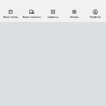
Ваши грузы
Ваши машины
Сервисы
Заказы
Профиль
АВТОМАТИЗАЦИЯ ПЕРЕВОЗОК
Площадки
Заказы
Торги
Тендеры
АТИ-Доки
GPS-мониторинг
АТИ Мессенджер
Цепочки грузов
API ATI.SU
ПОЛЕЗНОЕ
Расчет расстояний
БЕЗОПАСНОСТЬ
Академия ATI.SU
ATI.SU о безопасности
Звезды ATI.SU на вашем сайте
КОНТАКТЫ И ТАРИФЫ
Памятка по проверке контрагентов
Индекс ATI.SU FTL РФ
О системе ATI.SU
Светофор+