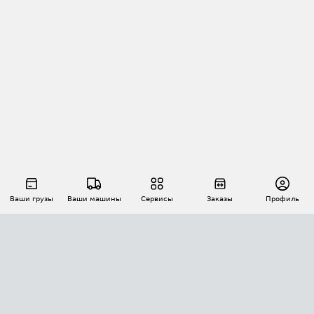
Ваши грузы
Ваши машины
Сервисы
Заказы
Профиль
АВТОМАТИЗАЦИЯ ПЕРЕВОЗОК
Площадки
Заказы
Торги
Тендеры
АТИ-Доки