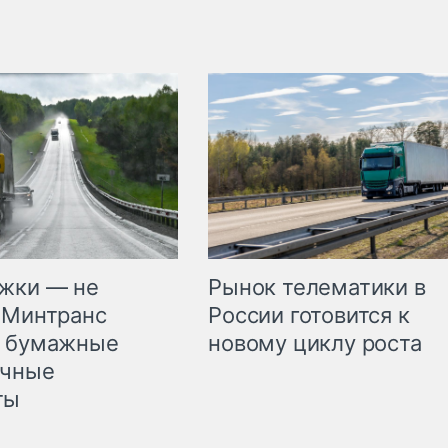
жки — не
Рынок телематики в
 Минтранс
России готовится к
л бумажные
новому циклу роста
очные
ты