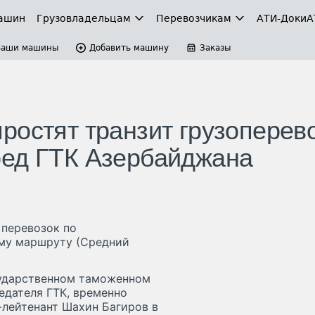
ашин
Грузовладельцам
Перевозчикам
АТИ-Доки
А
Ваши машины
Добавить машину
Заказы
ростят транзит грузоперев
ред ГТК Азербайджана
 перевозок по
му маршруту (Средний
осударственном таможенном
едателя ГТК, временно
-лейтенант Шахин Багиров в