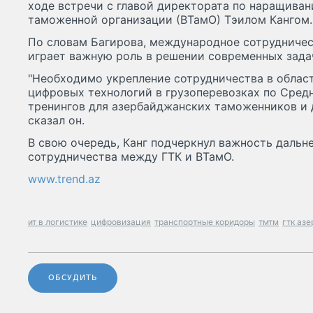
ходе встречи с главой директората по наращива
таможенной организации (ВТамО) Тэилом Кангом.
По словам Багирова, международное сотрудничес
играет важную роль в решении современных зада
"Необходимо укрепление сотрудничества в област
цифровых технологий в грузоперевозках по Сред
тренингов для азербайджанских таможенников и д
сказал он.
В свою очередь, Канг подчеркнул важность дальн
сотрудничества между ГТК и ВТамО.
www.trend.az
ит в логистике
цифровизация
транспортные коридоры
тмтм
гтк аз
ОБСУДИТЬ