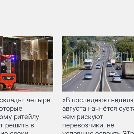
 склады: четыре
«В последнюю недел
которые
августа начнётся суета
ому ритейлу
чем рискуют
т решить в
перевозчики, не
ие сроки
успевшие освоить ЭТ