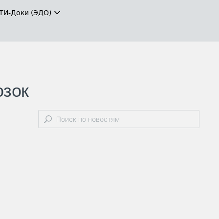
ТИ-Доки (ЭДО)
озок