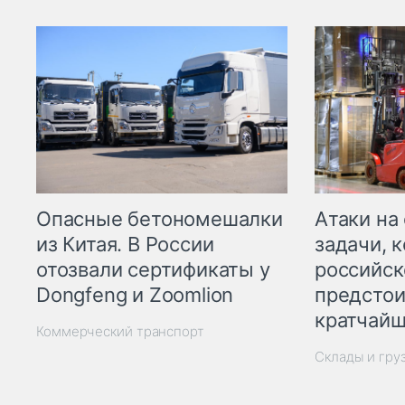
Опасные бетономешалки
Атаки на
из Китая. В России
задачи, 
отозвали сертификаты у
российск
Dongfeng и Zoomlion
предстои
кратчайш
Коммерческий транспорт
Склады и гру