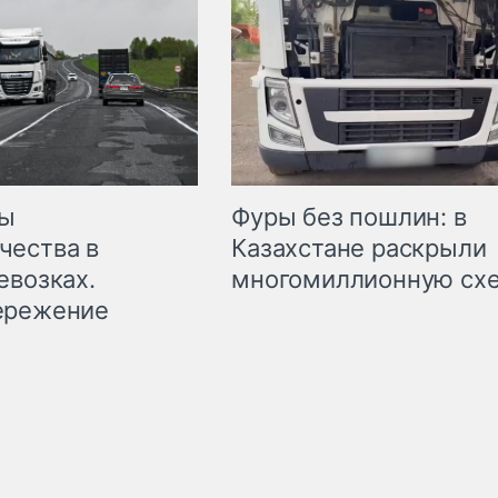
мы
Фуры без пошлин: в
чества в
Казахстане раскрыли
евозках.
многомиллионную сх
ережение