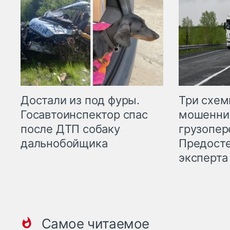
Три схе
Достали из под фуры.
мошенни
Госавтоинспектор спас
грузопер
после ДТП собаку
Предост
дальнобойщика
эксперта
Самое читаемое