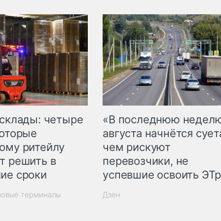
 склады: четыре
«В последнюю недел
которые
августа начнётся суета
ому ритейлу
чем рискуют
т решить в
перевозчики, не
ие сроки
успевшие освоить ЭТ
зовые терминалы
Дзен