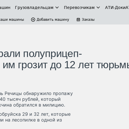
ашин
Грузовладельцам
Перевозчикам
АТИ-Доки
А
Ваши машины
Добавить машину
Заказы
крали полуприцеп-
им грозит до 12 лет тюрьм
ль Речицы обнаружило пропажу
40 тысяч рублей, который
ужчина обратился в милицию.
обруйска 29 и 32 лет, которые
и на лесопилке в одной из