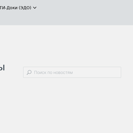
ТИ-Доки (ЭДО)
ы