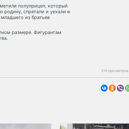
иметили полуприцеп, который
ю родину, спрятали и уехали в
 младшего из братьев
упном размере. Фигурантам
тва.
215 просмотров 