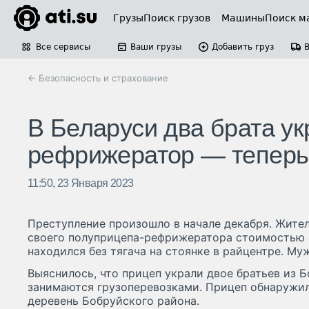
Грузы
Поиск грузов
Машины
Поиск м
Все сервисы
Ваши грузы
Добавить груз
← Безопасность и страхование
В Беларуси два брата у
рефрижератор — теперь 
11:50, 23 Января 2023
Преступление произошло в начале декабря. Жите
своего полуприцепа-рефрижератора стоимостью 
находился без тягача на стоянке в райцентре. М
Выяснилось, что прицеп украли двое братьев из Б
занимаются грузоперевозками. Прицеп обнаружил
деревень Бобруйского района.