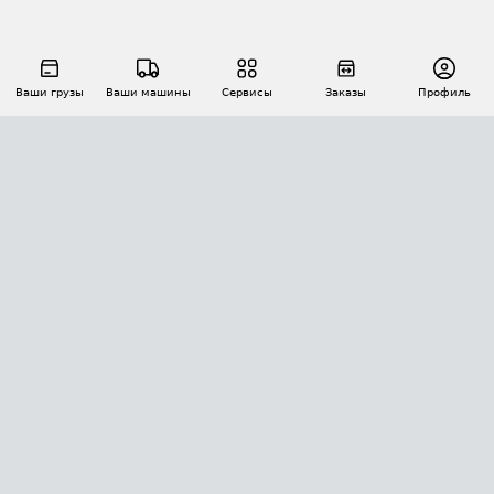
Ваши грузы
Ваши машины
Сервисы
Заказы
Профиль
АВТОМАТИЗАЦИЯ ПЕРЕВОЗОК
Площадки
Заказы
Торги
Тендеры
АТИ-Доки
GPS-мониторинг
АТИ Мессенджер
Цепочки грузов
API ATI.SU
ПОЛЕЗНОЕ
Расчет расстояний
БЕЗОПАСНОСТЬ
Академия ATI.SU
ATI.SU о безопасности
Звезды ATI.SU на вашем сайте
КОНТАКТЫ И ТАРИФЫ
Памятка по проверке контрагентов
Индекс ATI.SU FTL РФ
О системе ATI.SU