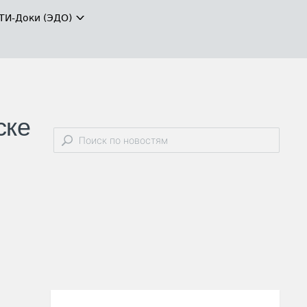
ТИ-Доки (ЭДО)
ске