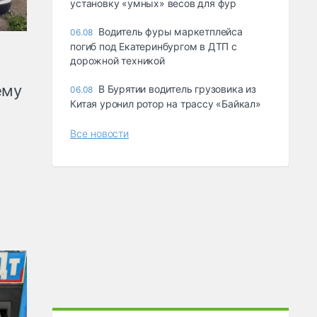
ycтaнoвкy «yмныx» вecoв для фyp
Водитель фуры маркетплейса
06.08
погиб под Екатеринбургом в ДТП с
дорожной техникой
ему
В Бурятии водитель грузовика из
06.08
Китая уронил ротор на трассу «Байкал»
Все новости