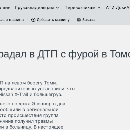
ашин
Грузовладельцам
Перевозчикам
АТИ-Доки
А
Ваши машины
Добавить машину
Заказы
радал в ДТП с фурой в Том
П на левом берегу Томи.
редварительно установили, что
ssan X-Trail и большегруз.
ого поселка Элеонор в два
сообщили в региональной
сто происшествия группа
ужчина получил травмы
ли в больницу. В настоящее