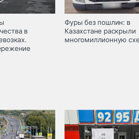
мы
Фуры без пошлин: в
чества в
Казахстане раскрыли
евозках.
многомиллионную сх
ережение