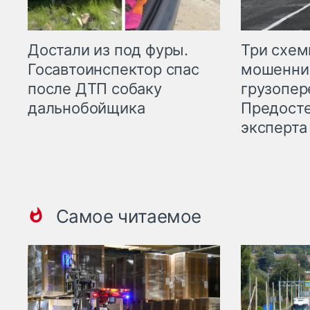
Три схе
Достали из под фуры.
мошенни
Госавтоинспектор спас
грузопер
после ДТП собаку
Предост
дальнобойщика
эксперта
Самое читаемое