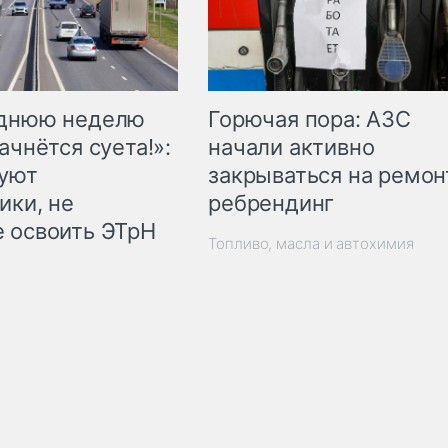
Горючая пора: АЗС
еднюю неделю
начали активно
ачнётся суета!»:
закрываться на ремон
куют
ребрендинг
ики, не
 освоить ЭТрН
Топливо, масла и автохимия