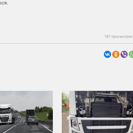
ося.
187 просмотров 