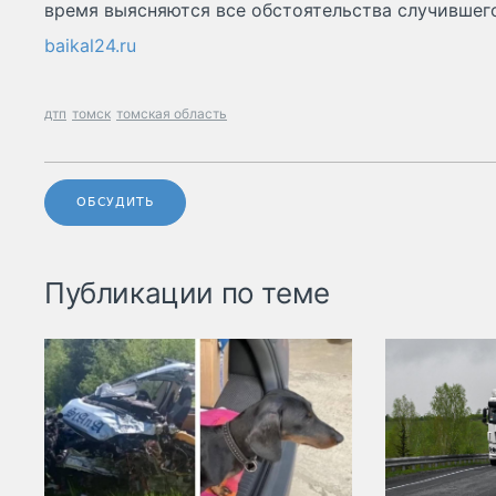
время выясняются все обстоятельства случившег
baikal24.ru
дтп
томск
томская область
ОБСУДИТЬ
Публикации по теме