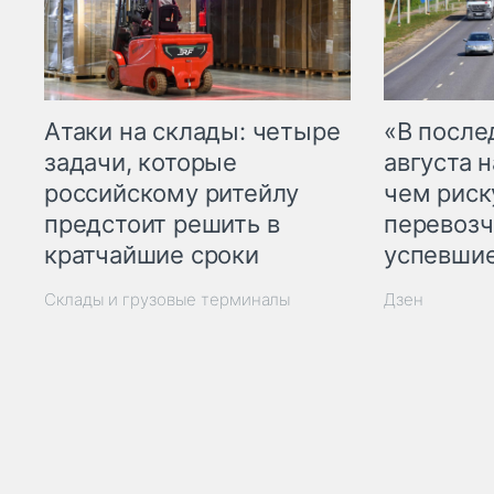
Атаки на склады: четыре
«В посл
задачи, которые
августа н
российскому ритейлу
чем рис
предстоит решить в
перевозч
кратчайшие сроки
успевшие
Склады и грузовые терминалы
Дзен