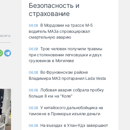
Безопасность и
страхование
В Мордовии на трассе М-5
06.08
водитель МАЗа спровоцировал
всего.
смертельную аварию
Трое человек получили травмы
06.08
при столкновении легковушки и двух
грузовиков в Могилеве
Во Фрунзенском районе
06.08
Владимира МАЗ протаранил Lada Vesta
Лобовая авария собрала пробку
06.08
больше 8 км на "Коле"
У китайского дальнобойщика на
06.08
таможне в Приморье изъяли деньги
Ha въeздax в Улaн-Удэ зaвepшaют
06.08