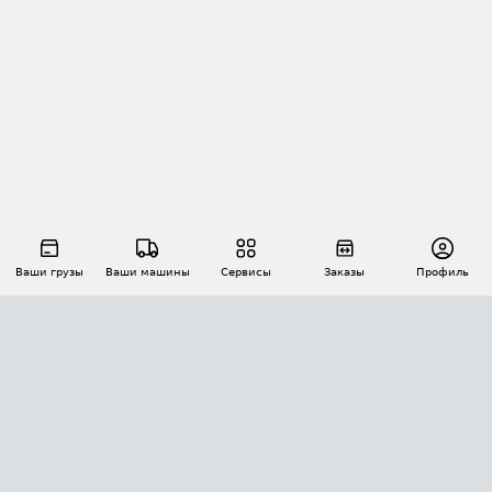
Ваши грузы
Ваши машины
Сервисы
Заказы
Профиль
АВТОМАТИЗАЦИЯ ПЕРЕВОЗОК
Площадки
Заказы
Торги
Тендеры
АТИ-Доки
GPS-мониторинг
АТИ Мессенджер
Цепочки грузов
API ATI.SU