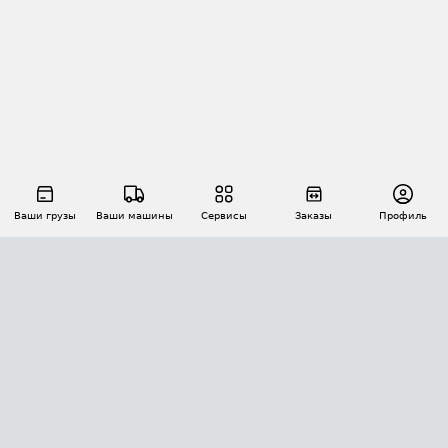
Ваши грузы
Ваши машины
Сервисы
Заказы
Профиль
АВТОМАТИЗАЦИЯ ПЕРЕВОЗОК
Площадки
Заказы
Торги
Тендеры
АТИ-Доки
GPS-мониторинг
АТИ Мессенджер
Цепочки грузов
API ATI.SU