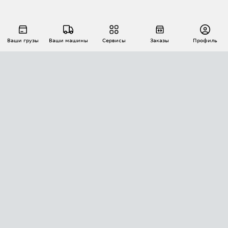
Ваши грузы
Ваши машины
Сервисы
Заказы
Профиль
АВТОМАТИЗАЦИЯ ПЕРЕВОЗОК
Площадки
Заказы
Торги
Тендеры
АТИ-Доки
GPS-мониторинг
АТИ Мессенджер
Цепочки грузов
API ATI.SU
ПОЛЕЗНОЕ
Расчет расстояний
БЕЗОПАСНОСТЬ
Академия ATI.SU
ATI.SU о безопасности
Звезды ATI.SU на вашем сайте
КОНТАКТЫ И ТАРИФЫ
Памятка по проверке контрагентов
Индекс ATI.SU FTL РФ
О системе ATI.SU