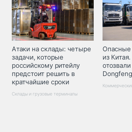
Опасные
Атаки на склады: четыре
из Китая.
задачи, которые
отозвали
российскому ритейлу
Dongfeng
предстоит решить в
кратчайшие сроки
Коммерчески
Склады и грузовые терминалы