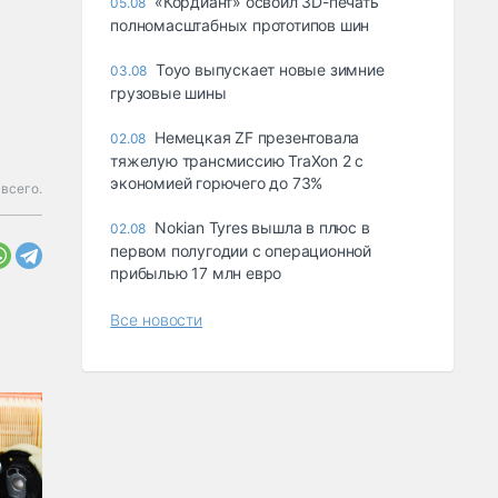
«Кордиант» освоил 3D-печать
05.08
полномасштабных прототипов шин
Toyo выпускает новые зимние
03.08
грузовые шины
Немецкая ZF презентовала
02.08
тяжелую трансмиссию TraXon 2 с
экономией горючего до 73%
всего.
Nokian Tyres вышла в плюс в
02.08
первом полугодии с операционной
прибылью 17 млн евро
Все новости