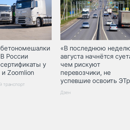
 бетономешалки
«В последнюю недел
 В России
августа начнётся суета
 сертификаты у
чем рискуют
 и Zoomlion
перевозчики, не
успевшие освоить ЭТ
й транспорт
Дзен