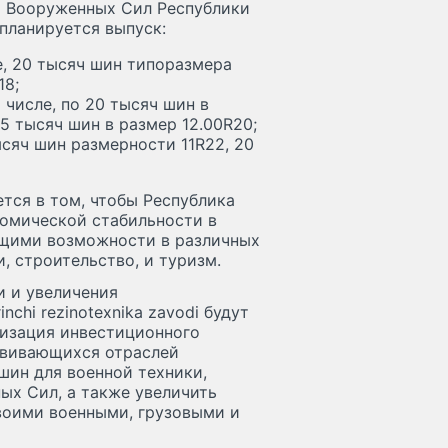
а Вооруженных Сил Республики
 планируется выпуск:
е, 20 тысяч шин типоразмера
18;
 числе, по 20 тысяч шин в
15 тысяч шин в размер 12.00R20;
ысяч шин размерности 11R22, 20
тся в том, чтобы Республика
омической стабильности в
щими возможности в различных
, строительство, и туризм.
и и увеличения
chi rezinotexnika zavodi будут
лизация инвестиционного
звивающихся отраслей
шин для военной техники,
ых Сил, а также увеличить
воими военными, грузовыми и