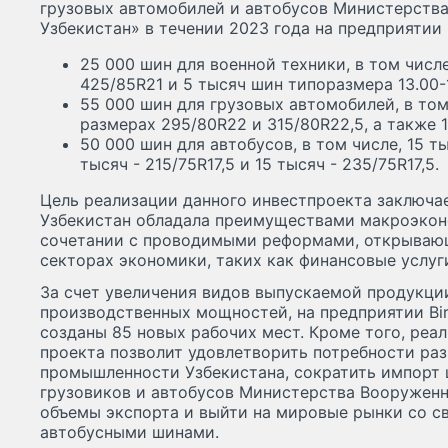
грузовых автомобилей и автобусов Министерств
Узбекистан» в течении 2023 года на предприятии
25 000 шин для военной техники, в том числ
425/85R21 и 5 тысяч шин типоразмера 13.00-
55 000 шин для грузовых автомобилей, в том
размерах 295/80R22 и 315/80R22,5, а также 
50 000 шин для автобусов, в том числе, 15 т
тысяч - 215/75R17,5 и 15 тысяч - 235/75R17,5.
Цель реализации данного инвестпроекта заключае
Узбекистан обладала преимуществами макроэкон
сочетании с проводимыми реформами, открываю
секторах экономики, таких как финансовые услуги
За счет увеличения видов выпускаемой продукци
производственных мощностей, на предприятии Birin
созданы 85 новых рабочих мест. Кроме того, реа
проекта позволит удовлетворить потребности ра
промышленности Узбекистана, сократить импорт 
грузовиков и автобусов Министерства Вооруженн
объемы экспорта и выйти на мировые рынки со с
автобусными шинами.