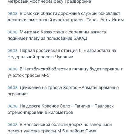
метровый мост через реку Грайворонка
В Омской области дорожные службы обновляют
06.08
десятикилометровый участок трассы Тара – Усть-Ишим
Минтранс Казахстана с середины августа
06.08
поднимет плату за пользование БАКАД
Первая российская станция LTE заработала на
06.08
федеральной трассе в Чувашии
В Челябинской области в пятницу будет перекрыт
06.08
участок трассы М-5
Движение на трассе Хоргос – Алматы временно
06.08
ограничат
На дороге Красное Село – Гатчина – Павловск
06.08
отремонтировали 6 километров
В Челябинской области досрочно завершили
06.08
ремонт участка трассы М‑5 в районе Сима