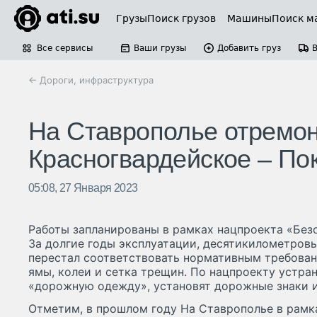
Грузы
Поиск грузов
Машины
Поиск м
Все сервисы
Ваши грузы
Добавить груз
← Дороги, инфраструктура
На Ставрополье отремон
Красногвардейское – По
05:08, 27 Января 2023
Работы запланированы в рамках нацпроекта «Без
За долгие годы эксплуатации, десятикилометров
перестал соответствовать нормативным требован
ямы, колеи и сетка трещин. По нацпроекту устран
«дорожную одежду», установят дорожные знаки и
Отметим, в прошлом году На Ставрополье в рамк