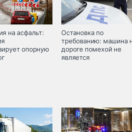
Остановка по
я на асфальт:
требованию: машина 
ия
дороге помехой не
зирует опорную
является
ог