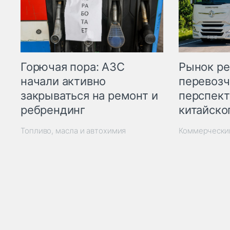
Горючая пора: АЗС
Рынок ре
начали активно
перевозч
закрываться на ремонт и
перспект
ребрендинг
китайско
Топливо, масла и автохимия
Коммерчески