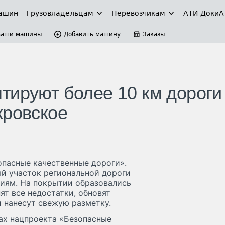
ашин
Грузовладельцам
Перевозчикам
АТИ-Доки
А
Ваши машины
Добавить машину
Заказы
тируют более 10 км дороги
кровское
опасные качественные дороги».
ый участок региональной дороги
иям. На покрытии образовались
ят все недостатки, обновят
 нанесут свежую разметку.
ах нацпроекта «Безопасные