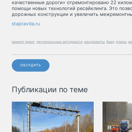
качественные дороги» отремонтировано 22 килом
помощи новых технологий ресайклинга. Это позв
дорожных конструкции и увеличить межремонтны
stapravda.ru
ремонт дорог
региональные автодороги
нацпроекты
бкад
планы
к
ОБСУДИТЬ
Публикации по теме