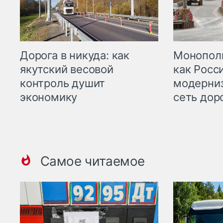
Дорога в никуда: как
Монополи
якутский весовой
как Росс
контроль душит
модерни
экономику
сеть дор
Самое читаемое