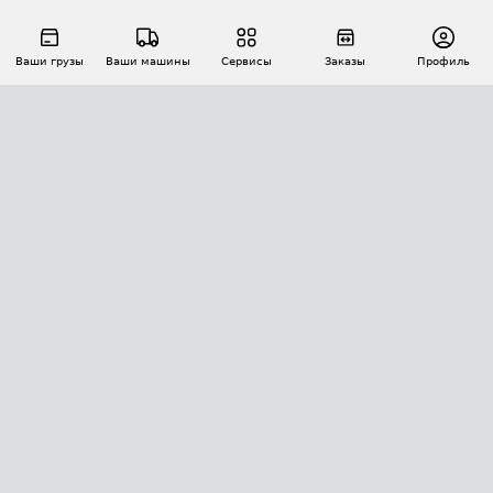
Ваши грузы
Ваши машины
Сервисы
Заказы
Профиль
АВТОМАТИЗАЦИЯ ПЕРЕВОЗОК
Площадки
Заказы
Торги
Тендеры
АТИ-Доки
GPS-мониторинг
АТИ Мессенджер
Цепочки грузов
API ATI.SU
ПОЛЕЗНОЕ
Расчет расстояний
БЕЗОПАСНОСТЬ
Академия ATI.SU
ATI.SU о безопасности
Звезды ATI.SU на вашем сайте
КОНТАКТЫ И ТАРИФЫ
Памятка по проверке контрагентов
Индекс ATI.SU FTL РФ
О системе ATI.SU
Светофор+
Средние ставки
ИНФОРМАЦИЯ
Контактная информация