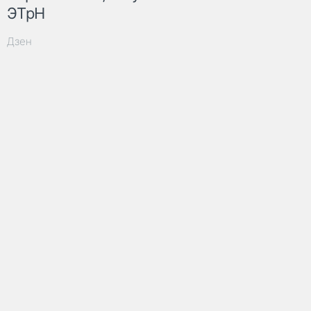
ЭТрН
Дзен