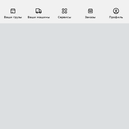
Ваши грузы
Ваши машины
Сервисы
Заказы
Профиль
АВТОМАТИЗАЦИЯ ПЕРЕВОЗОК
Площадки
Заказы
Торги
Тендеры
АТИ-Доки
GPS-мониторинг
АТИ Мессенджер
Цепочки грузов
API ATI.SU
ПОЛЕЗНОЕ
Расчет расстояний
БЕЗОПАСНОСТЬ
Академия ATI.SU
ATI.SU о безопасности
Звезды ATI.SU на вашем сайте
КОНТАКТЫ И ТАРИФЫ
Памятка по проверке контрагентов
Индекс ATI.SU FTL РФ
О системе ATI.SU
Светофор+
Средние ставки
ИНФОРМАЦИЯ