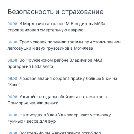
Безопасность и страхование
В Мордовии на трассе М-5 водитель МАЗа
06.08
спровоцировал смертельную аварию
Трое человек получили травмы при столкновении
06.08
легковушки и двух грузовиков в Могилеве
Во Фрунзенском районе Владимира МАЗ
06.08
протаранил Lada Vesta
Лобовая авария собрала пробку больше 8 км на
06.08
"Коле"
У китайского дальнобойщика на таможне в
06.08
Приморье изъяли деньги
Ha въeздax в Улaн-Удэ зaвepшaют ycтaнoвкy
06.08
«yмныx» вecoв для фyp
Водитель фуры маркетплейса погиб под
06.08