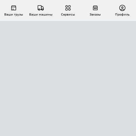
Ваши грузы
Ваши машины
Сервисы
Заказы
Профиль
АВТОМАТИЗАЦИЯ ПЕРЕВОЗОК
Площадки
Заказы
Торги
Тендеры
АТИ-Доки
GPS-мониторинг
АТИ Мессенджер
Цепочки грузов
API ATI.SU
ПОЛЕЗНОЕ
Расчет расстояний
БЕЗОПАСНОСТЬ
Академия ATI.SU
ATI.SU о безопасности
Звезды ATI.SU на вашем сайте
КОНТАКТЫ И ТАРИФЫ
Памятка по проверке контрагентов
Индекс ATI.SU FTL РФ
О системе ATI.SU
Светофор+
Средние ставки
ИНФОРМАЦИЯ
Контактная информация
Страхование