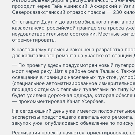
Автомобильная дорога республиканского значени
проходит через Тайыншинский, Акжарский и Уали
Североказахстанский отрезок трассы — 230 кило
От станции Даут и до автомобильного пункта пр
казахстанско-российской границе эта трасса уже
неудовлетворительном состоянии. Местные жител
отремонтировать.
К настоящему времени закончена разработка пр
для капитального ремонта на участке от станции 
— По проекту здесь предусмотрен новый путепро
мост через реку Шат в районе села Талшык. Такж
освещения в границах населенных пунктов, устр
(специальное автоматизированное измерительное
площадок отдыха с теплыми туалетами по типу К
будет усилена дорожная одежда, которая обеспечи
— прокомментировал Канат Усербаев.
На сегодняшний день уже имеется положительное
экспертизы предстоящего капитального ремонта.
закупок уже опубликовано объявление по поиску 
Реализация проекта начнется, ориентировочно, во