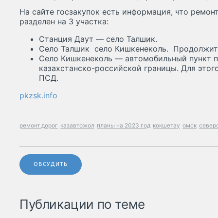
На сайте госзакупок есть информация, что ремон
разделен на 3 участка:
Станция Даут — село Талшик.
Село Талшик село Кишкенеколь. Продолжите
Село Кишкенеколь — автомобильный пункт 
казахстанско-российской границы. Для этог
ПСД.
pkzsk.info
ремонт дорог
казавтожол
планы на 2023 год
кокшетау
омск
север
ОБСУДИТЬ
Публикации по теме