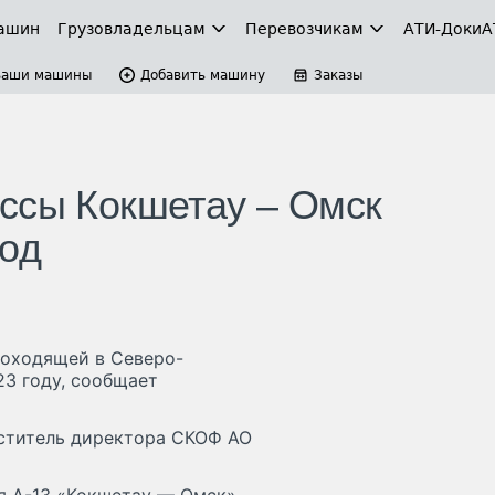
ашин
Грузовладельцам
Перевозчикам
АТИ-Доки
А
Ваши машины
Добавить машину
Заказы
ссы Кокшетау – Омск
год
роходящей в Северо-
23 году, сообщает
ститель директора СКОФ АО