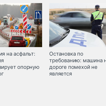
Остановка по
я на асфальт:
требованию: машина 
ия
дороге помехой не
зирует опорную
является
ог