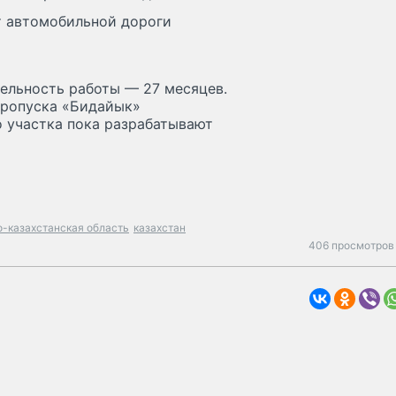
т автомобильной дороги
льность работы — 27 месяцев.
пропуска «Бидайык»
о участка пока разрабатывают
о-казахстанская область
казахстан
406 просмотров 