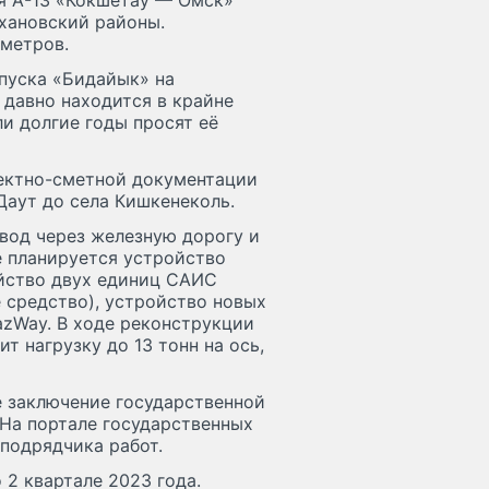
я А-13 «Кокшетау — Омск»
хановский районы.
метров.
опуска «Бидайык» на
 давно находится в крайне
и долгие годы просят её
оектно-сметной документации
Даут до села Кишкенеколь.
вод через железную дорогу и
е планируется устройство
ойство двух единиц САИС
 средство), устройство новых
azWay. В ходе реконструкции
т нагрузку до 13 тонн на ось,
 заключение государственной
 На портале государственных
подрядчика работ.
 2 квартале 2023 года.