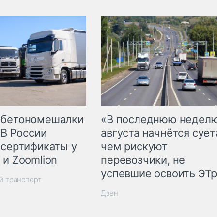
 бетономешалки
«В последнюю недел
 В России
августа начнётся суета
 сертификаты у
чем рискуют
 и Zoomlion
перевозчики, не
успевшие освоить ЭТ
й транспорт
Дзен