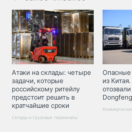
Опасные
Атаки на склады: четыре
из Китая.
задачи, которые
отозвали
российскому ритейлу
Dongfeng
предстоит решить в
кратчайшие сроки
Коммерчески
Склады и грузовые терминалы