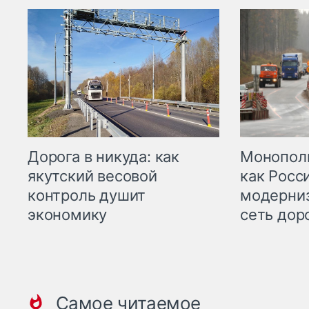
Дорога в никуда: как
Монополи
якутский весовой
как Росс
контроль душит
модерни
экономику
сеть дор
Самое читаемое