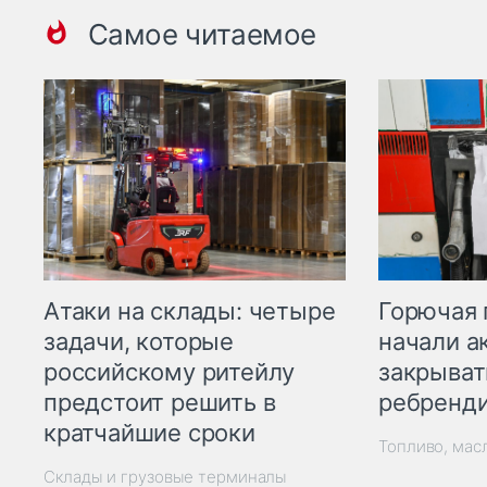
Самое читаемое
Горючая 
Атаки на склады: четыре
начали а
задачи, которые
закрыват
российскому ритейлу
ребренд
предстоит решить в
кратчайшие сроки
Топливо, мас
Склады и грузовые терминалы