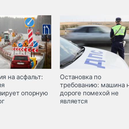
Остановка по
я на асфальт:
требованию: машина 
ия
дороге помехой не
зирует опорную
является
ог