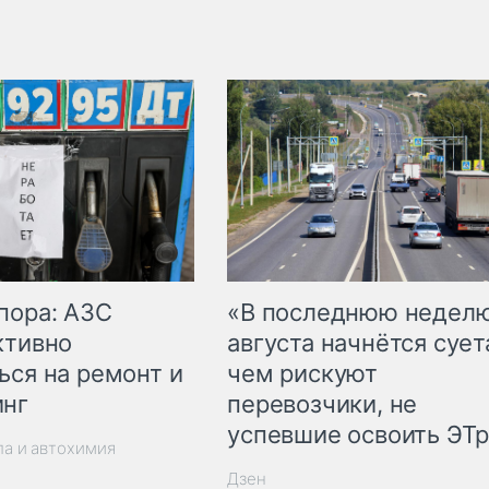
пора: АЗС
«В последнюю недел
ктивно
августа начнётся суета
ься на ремонт и
чем рискуют
инг
перевозчики, не
успевшие освоить ЭТ
ла и автохимия
Дзен