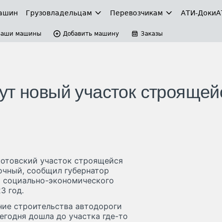
ашин
Грузовладельцам
Перевозчикам
АТИ-Доки
А
Ваши машины
Добавить машину
Заказы
ут новый участок строящей
котовский участок строящейся
очный, сообщил губернатор
х социально-экономического
23 год.
ние строительства автодороги
егодня дошла до участка где-то