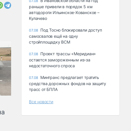
В Ивановской области на год
07.08
раньше привели в порядок 5 км
автодороги Ильинское-Хованское –
Кулачево
Под Тосно блокировали доступ
07.08
самосвалов ещё на одну
стройплощадку ВСМ
Проект трассы «Меридиан»
07.08
остается замороженным из-за
недостаточного спроса
Минтранс предлагает тратить
07.08
средства дорожных фондов на защиту
трасс от БПЛА
Все новости
на