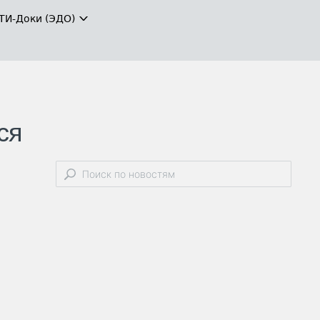
ТИ-Доки (ЭДО)
ся