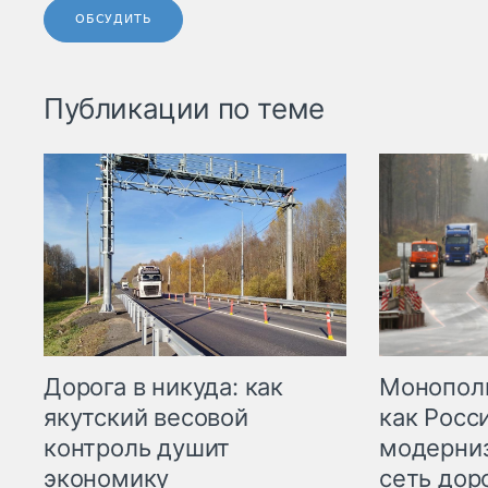
ОБСУДИТЬ
Публикации по теме
Дорога в никуда: как
Монополи
якутский весовой
как Росс
контроль душит
модерни
экономику
сеть дор