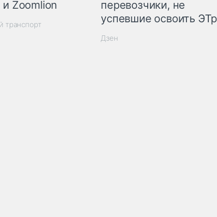
 и Zoomlion
перевозчики, не
успевшие освоить ЭТ
й транспорт
Дзен