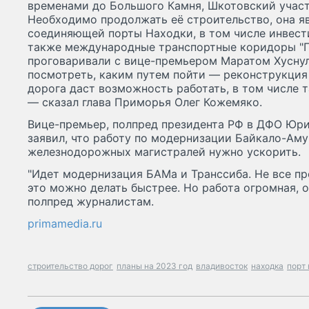
временами до Большого Камня, Шкотовский участ
Необходимо продолжать её строительство, она я
соединяющей порты Находки, в том числе инвест
также международные транспортные коридоры "П
проговаривали с вице-премьером Маратом Хусну
посмотреть, каким путем пойти — реконструкция 
дорога даст возможность работать, в том числе 
— сказал глава Приморья Олег Кожемяко.
Вице-премьер, полпред президента РФ в ДФО Юри
заявил, что работу по модернизации Байкало-Ам
железнодорожных магистралей нужно ускорить.
"Идет модернизация БАМа и Транссиба. Не все пр
это можно делать быстрее. Но работа огромная, о
полпред журналистам.
primamedia.ru
строительство дорог
планы на 2023 год
владивосток
находка
порт