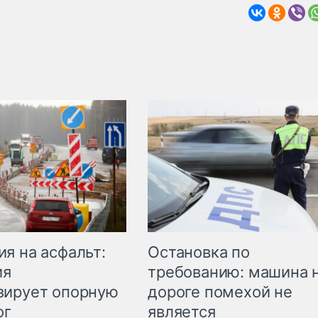
Остановка по
я на асфальт:
требованию: машина 
ия
дороге помехой не
зирует опорную
является
ог