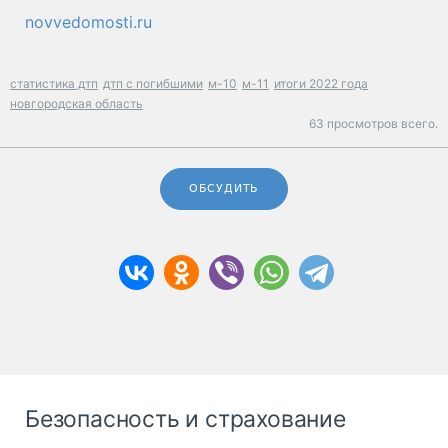
novvedomosti.ru
статистика дтп
дтп с погибшими
м-10
м-11
итоги 2022 года
новгородская область
63 просмотров всего.
ОБСУДИТЬ
Безопасность и страхование