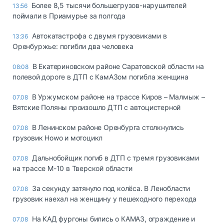
Более 8,5 тысячи большегрузов-нарушителей
13:56
поймали в Приамурье за полгода
Автокатастрофа с двумя грузовиками в
13:36
Оренбуржье: погибли два человека
В Екатериновском районе Саратовской области на
08:08
полевой дороге в ДТП с КамАЗом погибла женщина
В Уржумском районе на трассе Киров – Малмыж –
07.08
Вятские Поляны произошло ДТП с автоцистерной
В Ленинском районе Оренбурга столкнулись
07.08
грузовик Howo и мотоцикл
Дальнобойщик погиб в ДТП с тремя грузовиками
07.08
на трассе М-10 в Тверской области
За секунду затянуло под колёса. В Ленобласти
07.08
грузовик наехал на женщину у пешеходного перехода
На КАД фургоны бились о КАМАЗ, ограждение и
07.08