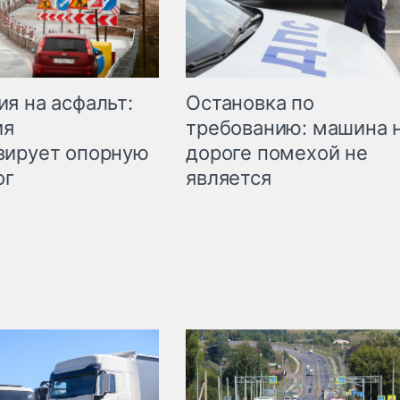
Остановка по
я на асфальт:
требованию: машина 
ия
дороге помехой не
зирует опорную
является
ог