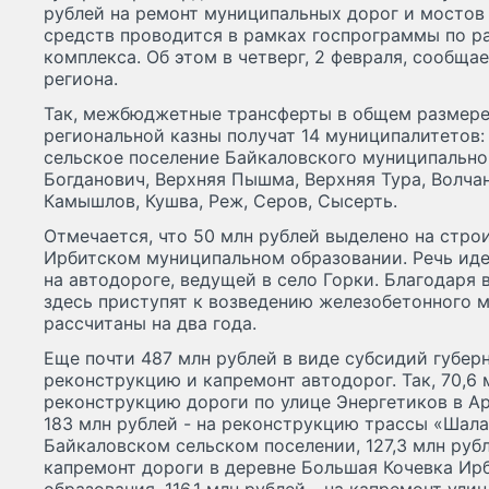
рублей на ремонт муниципальных дорог и мостов 
средств проводится в рамках госпрограммы по р
комплекса. Об этом в четверг, 2 февраля, сообща
региона.
Так, межбюджетные трансферты в общем размере 
региональной казны получат 14 муниципалитетов
сельское поселение Байкаловского муниципальног
Богданович, Верхняя Пышма, Верхняя Тура, Волчан
Камышлов, Кушва, Реж, Серов, Сысерть.
Отмечается, что 50 млн рублей выделено на стро
Ирбитском муниципальном образовании. Речь идет
на автодороге, ведущей в село Горки. Благодаря
здесь приступят к возведению железобетонного 
рассчитаны на два года.
Еще почти 487 млн рублей в виде субсидий губер
реконструкцию и капремонт автодорог. Так, 70,6 
реконструкцию дороги по улице Энергетиков в А
183 млн рублей - на реконструкцию трассы «Шала
Байкаловском сельском поселении, 127,3 млн руб
капремонт дороги в деревне Большая Кочевка Ир