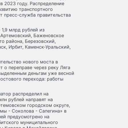
в 2023 году. Распределение
азвитию транспортного
ет пресс-служба правительства
1,9 млрд рублей из
: Артемовский, Баженовское
о района, Березовский,
ск, Ирбит, Каменск-Уральский,
ительство нового моста в
 о переправе через реку Ляга
 выделенным деньгам уже весной
мостового перехода: работы
натор распределил на
млн рублей направят на
ртемовском городском округе,
мы - Соколова - Сапегина» в
лей предусмотрено на
битского муниципального