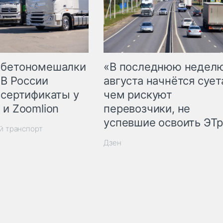
 бетономешалки
«В последнюю недел
 В России
августа начнётся суета
 сертификаты у
чем рискуют
 и Zoomlion
перевозчики, не
успевшие освоить ЭТ
й транспорт
Дзен