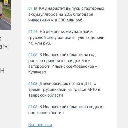
КАЗ нарастит выпуск стартерных
07:19
аккумуляторов на 20% благодаря
инвестициям в 380 млн руб.
На ремонт коммунальной и
07:06
ю
грузовой спецтехники в Туле выделили
40 млн руб.
!»:
В Ивановской области на год
07.08
раньше привели в порядок 5 км
автодороги Ильинское-Хованское –
рН
Кулачево
Дальнобойщик погиб в ДТП с
07.08
тремя грузовиками на трассе М-10 в
Тверской области
В Ивановской области за неделю
07.08
подешевел бензин
Все новости