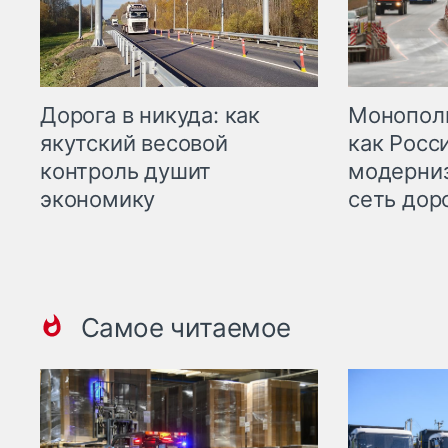
Дорога в никуда: как
Монополи
якутский весовой
как Росс
контроль душит
модерни
экономику
сеть дор
Самое читаемое