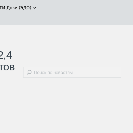
ТИ-Доки (ЭДО)
2,4
тов