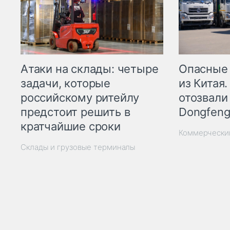
Опасные
Атаки на склады: четыре
из Китая.
задачи, которые
отозвали
российскому ритейлу
Dongfeng
предстоит решить в
кратчайшие сроки
Коммерчески
Склады и грузовые терминалы