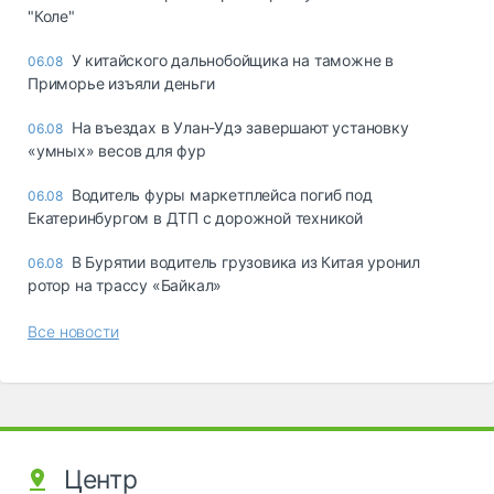
"Коле"
У китайского дальнобойщика на таможне в
06.08
Приморье изъяли деньги
Ha въeздax в Улaн-Удэ зaвepшaют ycтaнoвкy
06.08
«yмныx» вecoв для фyp
Водитель фуры маркетплейса погиб под
06.08
Екатеринбургом в ДТП с дорожной техникой
В Бурятии водитель грузовика из Китая уронил
06.08
ротор на трассу «Байкал»
Все новости
Центр