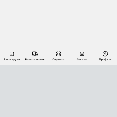
Ваши грузы
Ваши машины
Сервисы
Заказы
Профиль
АВТОМАТИЗАЦИЯ ПЕРЕВОЗОК
Площадки
Заказы
Торги
Тендеры
АТИ-Доки
GPS-мониторинг
АТИ Мессенджер
Цепочки грузов
API ATI.SU