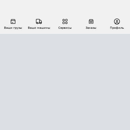
Ваши грузы
Ваши машины
Сервисы
Заказы
Профиль
АВТОМАТИЗАЦИЯ ПЕРЕВОЗОК
Площадки
Заказы
Торги
Тендеры
АТИ-Доки
GPS-мониторинг
АТИ Мессенджер
Цепочки грузов
API ATI.SU
ПОЛЕЗНОЕ
Расчет расстояний
БЕЗОПАСНОСТЬ
Академия ATI.SU
ATI.SU о безопасности
Звезды ATI.SU на вашем сайте
КОНТАКТЫ И ТАРИФЫ
Памятка по проверке контрагентов
Индекс ATI.SU FTL РФ