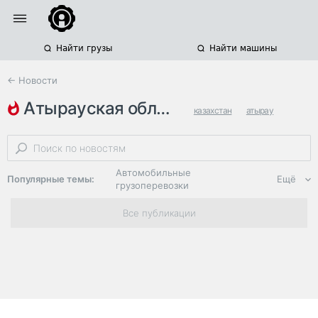
Найти грузы
Найти машины
← Новости
атырауская область
казахстан
атырау
казавтожол
Автомобильные
Популярные темы:
Ещё
грузоперевозки
Региональная
Все публикации
логистика
ЭДО, ИТ в
логистике
Дороги,
инфраструктура