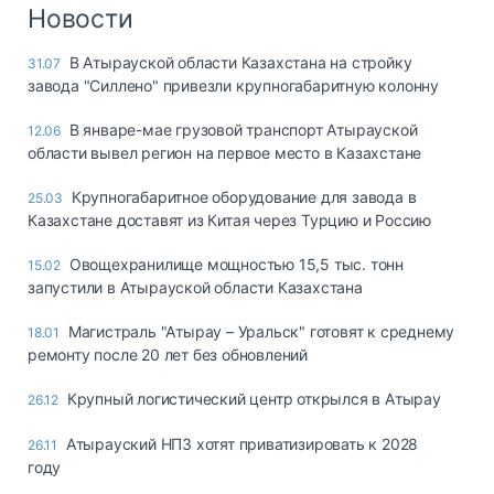
Логистика, грузы
Новости
Негабаритные и
В Атырауской области Казахстана на стройку
31.07
опасные грузы
завода "Силлено" привезли крупногабаритную колонну
Безопасность и
страхование
В январе-мае грузовой транспорт Атырауской
12.06
области вывел регион на первое место в Казахстане
Таможня и ВЭД
Крупногабаритное оборудование для завода в
25.03
Склады и
Казахстане доставят из Китая через Турцию и Россию
грузовые
терминалы
Овощехранилище мощностью 15,5 тыс. тонн
15.02
Коммерческий
запустили в Атырауской области Казахстана
транспорт
Магистраль "Атырау – Уральск" готовят к среднему
18.01
Спецтехника
ремонту после 20 лет без обновлений
Автосервис,
Крупный логистический центр открылся в Атырау
26.12
запчасти, шины
Топливо, масла и
Атырауский НПЗ хотят приватизировать к 2028
26.11
Дзен
автохимия
году