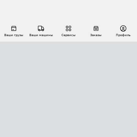
Ваши грузы
Ваши машины
Сервисы
Заказы
Профиль
АВТОМАТИЗАЦИЯ ПЕРЕВОЗОК
Площадки
Заказы
Торги
Тендеры
АТИ-Доки
GPS-мониторинг
АТИ Мессенджер
Цепочки грузов
API ATI.SU
ПОЛЕЗНОЕ
Расчет расстояний
БЕЗОПАСНОСТЬ
Академия ATI.SU
ATI.SU о безопасности
Звезды ATI.SU на вашем сайте
КОНТАКТЫ И ТАРИФЫ