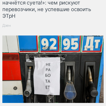
начнётся суета!»: чем рискуют
перевозчики, не успевшие освоить
ЭТрН
Дзен