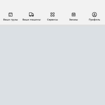
Ваши грузы
Ваши машины
Сервисы
Заказы
Профиль
АВТОМАТИЗАЦИЯ ПЕРЕВОЗОК
Площадки
Заказы
Торги
Тендеры
АТИ-Доки
GPS-мониторинг
АТИ Мессенджер
Цепочки грузов
API ATI.SU
ПОЛЕЗНОЕ
Расчет расстояний
БЕЗОПАСНОСТЬ
Академия ATI.SU
ATI.SU о безопасности
Звезды ATI.SU на вашем сайте
КОНТАКТЫ И ТАРИФЫ
Памятка по проверке контрагентов
Индекс ATI.SU FTL РФ
О системе ATI.SU