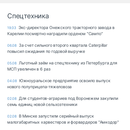
Спецтехника
Экс-директора Онежского тракторного завода в
19:33
Карелии посмертно наградили орденом "Сампо"
За счет сильного второго квартала Caterpillar
06.08
повысил ожидания по годовой выручке
Льготный заём на спецтехнику из Петербурга для
05.08
МСП увеличен в 6 раз
Южноуральское предприятие освоило выпуск
04.08
нового полуприцепа-тяжеловоза
Для студентов-аграриев под Воронежем закупили
02.08
семь единиц новой сельхозтехники
В Минске запустили серийный выпуск
02.08
малогабаритных харвестеров и форвардеров "Амкодор"