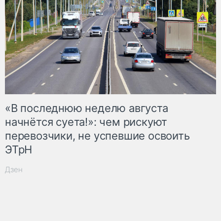
«В последнюю неделю августа
начнётся суета!»: чем рискуют
перевозчики, не успевшие освоить
ЭТрН
Дзен