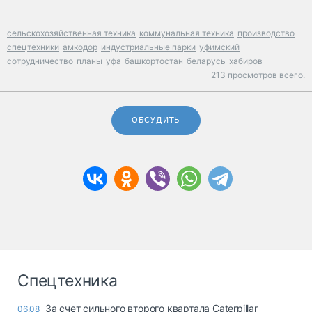
сельскохозяйственная техника
коммунальная техника
производство
спецтехники
амкодор
индустриальные парки
уфимский
сотрудничество
планы
уфа
башкортостан
беларусь
хабиров
213 просмотров всего.
ОБСУДИТЬ
Спецтехника
За счет сильного второго квартала Caterpillar
06.08