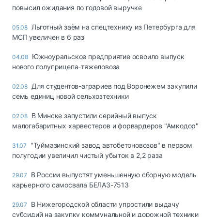
повысил ожидания по годовой выручке
Льготный заём на спецтехнику из Петербурга для
05.08
МСП увеличен в 6 раз
Южноуральское предприятие освоило выпуск
04.08
нового полуприцепа-тяжеловоза
Для студентов-аграриев под Воронежем закупили
02.08
семь единиц новой сельхозтехники
В Минске запустили серийный выпуск
02.08
малогабаритных харвестеров и форвардеров "Амкодор"
"Туймазинский завод автобетоновозов" в первом
31.07
полугодии увеличил чистый убыток в 2,2 раза
В России выпустят уменьшенную сборную модель
29.07
карьерного самосвала БЕЛАЗ-7513
В Нижегородской области упростили выдачу
29.07
субсидий на закупку коммунальной и дорожной техники