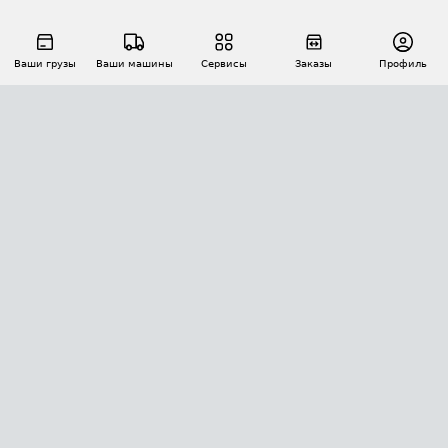
Ваши грузы
Ваши машины
Сервисы
Заказы
Профиль
АВТОМАТИЗАЦИЯ ПЕРЕВОЗОК
Площадки
Заказы
Торги
Тендеры
АТИ-Доки
GPS-мониторинг
АТИ Мессенджер
Цепочки грузов
API ATI.SU
ПОЛЕЗНОЕ
Расчет расстояний
БЕЗОПАСНОСТЬ
Академия ATI.SU
ATI.SU о безопасности
Звезды ATI.SU на вашем сайте
КОНТАКТЫ И ТАРИФЫ
Памятка по проверке контрагентов
Индекс ATI.SU FTL РФ
О системе ATI.SU
Светофор+
Средние ставки
ИНФОРМАЦИЯ