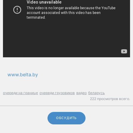
www.belta.by
очереди на границе
очереди грузовиков
видео
беларусь
222 просмотров всего.
ОБСУДИТЬ