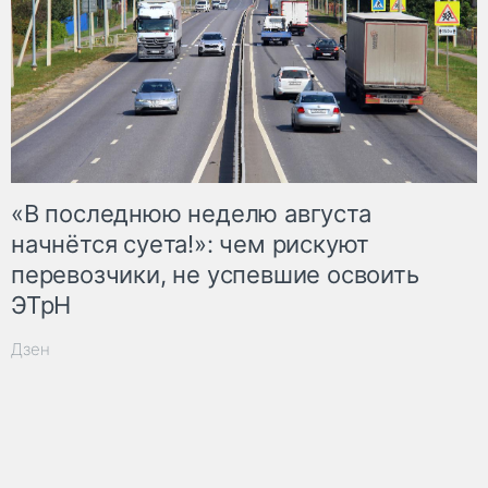
«В последнюю неделю августа
начнётся суета!»: чем рискуют
перевозчики, не успевшие освоить
ЭТрН
Дзен