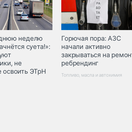
Горючая пора: АЗС
еднюю неделю
начали активно
ачнётся суета!»:
закрываться на ремон
куют
ребрендинг
ики, не
 освоить ЭТрН
Топливо, масла и автохимия