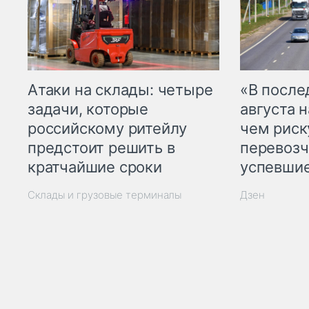
Атаки на склады: четыре
«В посл
задачи, которые
августа н
российскому ритейлу
чем рис
предстоит решить в
перевозч
кратчайшие сроки
успевшие
Склады и грузовые терминалы
Дзен