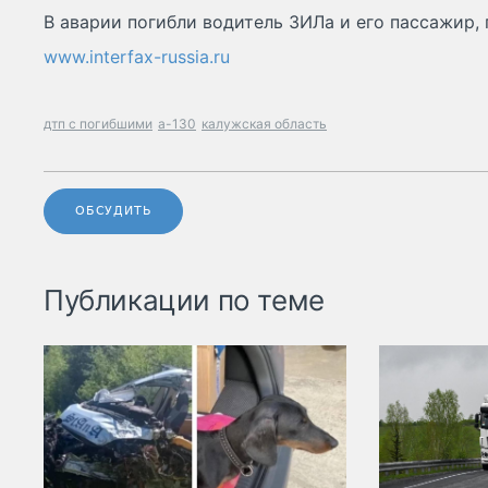
В аварии погибли водитель ЗИЛа и его пассажир,
www.interfax-russia.ru
дтп с погибшими
а-130
калужская область
ОБСУДИТЬ
Публикации по теме