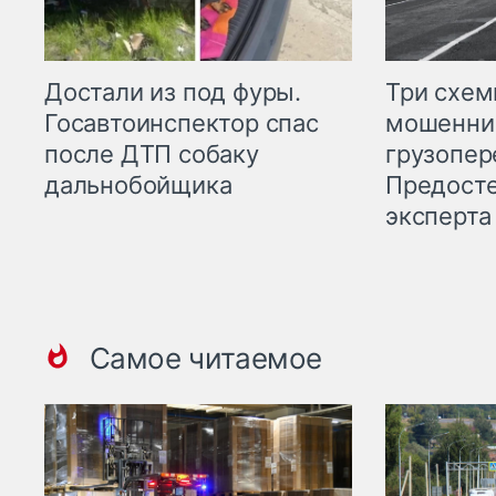
Три схе
Достали из под фуры.
мошенни
Госавтоинспектор спас
грузопер
после ДТП собаку
Предост
дальнобойщика
эксперта
Самое читаемое