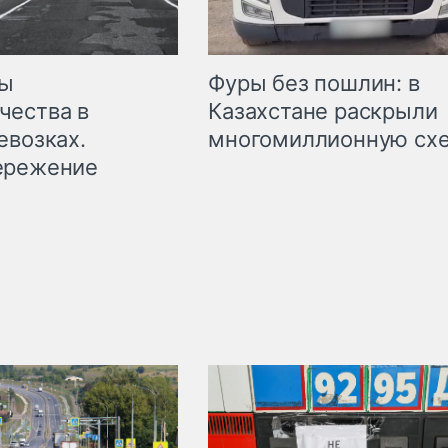
мы
Фуры без пошлин: в
чества в
Казахстане раскрыли
евозках.
многомиллионную сх
ережение