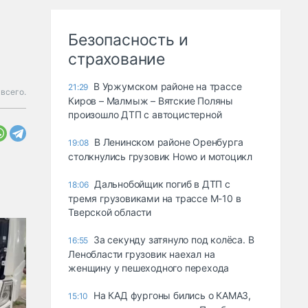
Безопасность и
страхование
В Уржумском районе на трассе
21:29
всего.
Киров – Малмыж – Вятские Поляны
произошло ДТП с автоцистерной
В Ленинском районе Оренбурга
19:08
столкнулись грузовик Howo и мотоцикл
Дальнобойщик погиб в ДТП с
18:06
тремя грузовиками на трассе М-10 в
Тверской области
За секунду затянуло под колёса. В
16:55
Ленобласти грузовик наехал на
женщину у пешеходного перехода
На КАД фургоны бились о КАМАЗ,
15:10