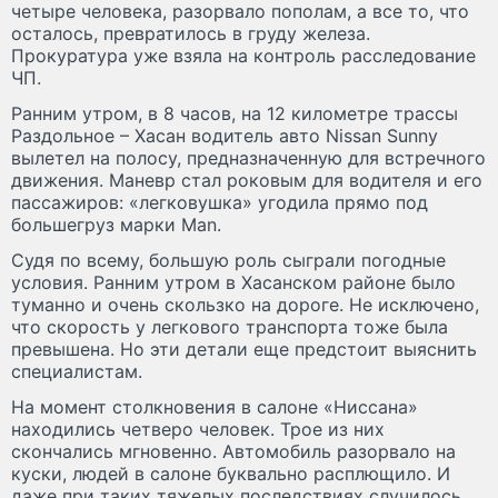
четыре человека, разорвало пополам, а все то, что
осталось, превратилось в груду железа.
Прокуратура уже взяла на контроль расследование
ЧП.
Ранним утром, в 8 часов, на 12 километре трассы
Раздольное – Хасан водитель авто Nissan Sunny
вылетел на полосу, предназначенную для встречного
движения. Маневр стал роковым для водителя и его
пассажиров: «легковушка» угодила прямо под
большегруз марки Man.
Судя по всему, большую роль сыграли погодные
условия. Ранним утром в Хасанском районе было
туманно и очень скользко на дороге. Не исключено,
что скорость у легкового транспорта тоже была
превышена. Но эти детали еще предстоит выяснить
специалистам.
На момент столкновения в салоне «Ниссана»
находились четверо человек. Трое из них
скончались мгновенно. Автомобиль разорвало на
куски, людей в салоне буквально расплющило. И
даже при таких тяжелых последствиях случилось