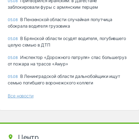
Притворился иранским: в Дагестане
05.08
заблокировали фуры с армянским перцем
В Пензенской области случайная попутчица
05.08
обокрала водителя грузовика
В Брянской области осудят водителя, погубившего
05.08
целую семью в ДТП
Инспектор «Дорожного патруля» спас большегруз
05.08
от пожара на трассе «Амур»
В Ленинградской области дальнобойщики ищут
05.08
семью погибшего воронежского коллеги
Все новости
Центр