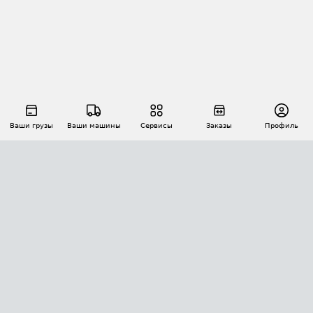
Ваши грузы
Ваши машины
Сервисы
Заказы
Профиль
АВТОМАТИЗАЦИЯ ПЕРЕВОЗОК
Площадки
Заказы
Торги
Тендеры
АТИ-Доки
GPS-мониторинг
АТИ Мессенджер
Цепочки грузов
API ATI.SU
ПОЛЕЗНОЕ
Расчет расстояний