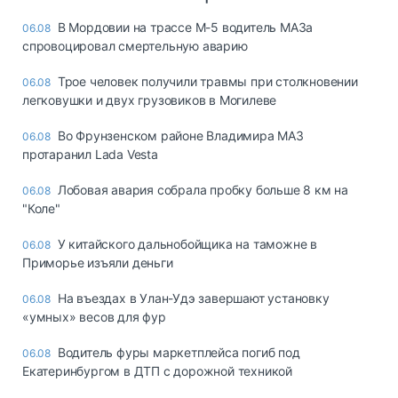
В Мордовии на трассе М-5 водитель МАЗа
06.08
спровоцировал смертельную аварию
Трое человек получили травмы при столкновении
06.08
легковушки и двух грузовиков в Могилеве
Во Фрунзенском районе Владимира МАЗ
06.08
протаранил Lada Vesta
Лобовая авария собрала пробку больше 8 км на
06.08
"Коле"
У китайского дальнобойщика на таможне в
06.08
Приморье изъяли деньги
Ha въeздax в Улaн-Удэ зaвepшaют ycтaнoвкy
06.08
«yмныx» вecoв для фyp
Водитель фуры маркетплейса погиб под
06.08
Екатеринбургом в ДТП с дорожной техникой