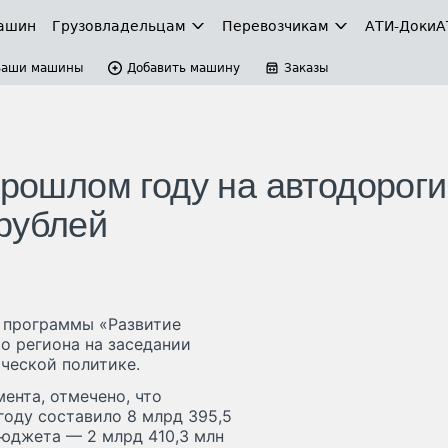
ашин
Грузовладельцам
Перевозчикам
АТИ-Доки
А
Ваши машины
Добавить машину
Заказы
прошлом году на автодороги
рублей
 программы «Развитие
о региона на заседании
ческой политике.
ента, отмечено, что
оду составило 8 млрд 395,5
бюджета — 2 млрд 410,3 млн