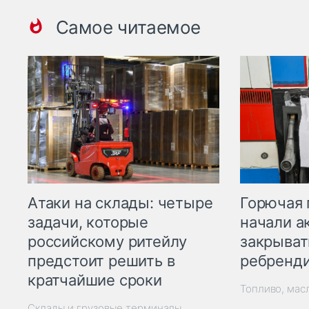
Самое читаемое
Горючая 
Атаки на склады: четыре
начали а
задачи, которые
закрыват
российскому ритейлу
ребренд
предстоит решить в
кратчайшие сроки
Топливо, мас
Склады и грузовые терминалы