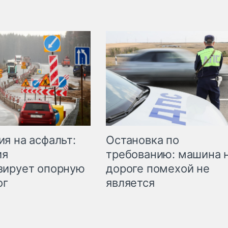
Остановка по
я на асфальт:
требованию: машина 
ия
дороге помехой не
зирует опорную
является
ог