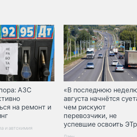
пора: АЗС
«В последнюю недел
ктивно
августа начнётся суета
ься на ремонт и
чем рискуют
инг
перевозчики, не
успевшие освоить ЭТ
ла и автохимия
Дзен