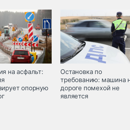
Остановка по
я на асфальт:
требованию: машина 
ия
дороге помехой не
зирует опорную
является
ог