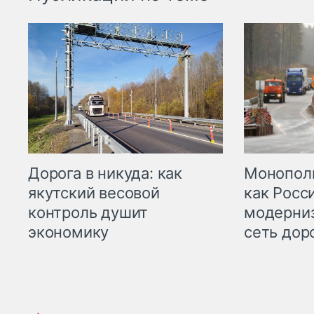
Дорога в никуда: как
Монополи
якутский весовой
как Росс
контроль душит
модерни
экономику
сеть дор