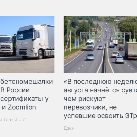
 бетономешалки
«В последнюю недел
 В России
августа начнётся суета
 сертификаты у
чем рискуют
 и Zoomlion
перевозчики, не
успевшие освоить ЭТ
й транспорт
Дзен