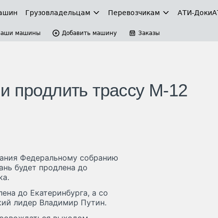
ашин
Грузовладельцам
Перевозчикам
АТИ-Доки
А
Ваши машины
Добавить машину
Заказы
и продлить трассу М-12
лания Федеральному собранию
ань будет продлена до
ка.
ена до Екатеринбурга, а со
кий лидер Владимир Путин.