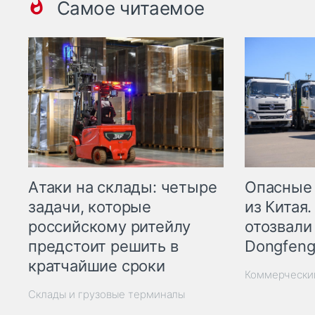
Самое читаемое
Опасные
Атаки на склады: четыре
из Китая.
задачи, которые
отозвали
российскому ритейлу
Dongfeng
предстоит решить в
кратчайшие сроки
Коммерчески
Склады и грузовые терминалы