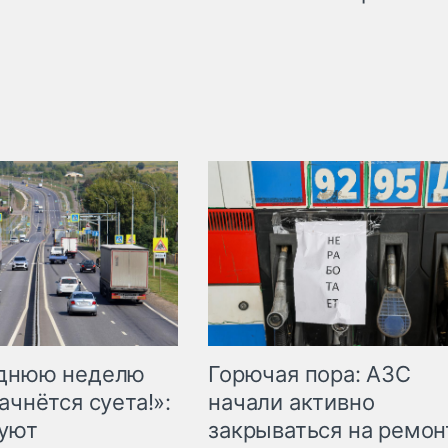
Горючая пора: АЗС
еднюю неделю
начали активно
ачнётся суета!»:
закрываться на ремон
куют