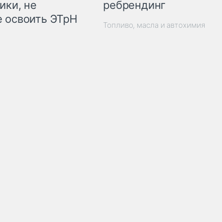
ребрендинг
ики, не
 освоить ЭТрН
Топливо, масла и автохимия