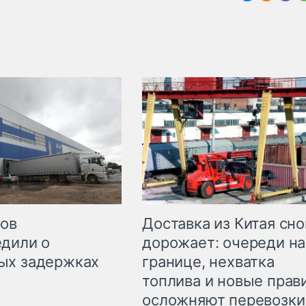
Доставка из Китая сно
ров
дорожает: очереди на
дили о
границе, нехватка
ых задержках
топлива и новые прав
осложняют перевозки