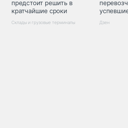
предстоит решить в
перевозч
кратчайшие сроки
успевшие
Склады и грузовые терминалы
Дзен