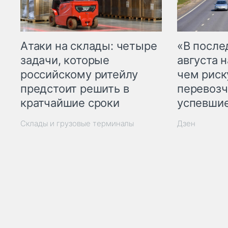
Атаки на склады: четыре
«В посл
задачи, которые
августа н
российскому ритейлу
чем рис
предстоит решить в
перевозч
кратчайшие сроки
успевшие
Склады и грузовые терминалы
Дзен