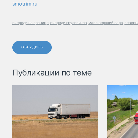
smotrim.ru
очереди на границе
очереди грузовиков
мапп верхний ларс
северн
ОБСУДИТЬ
Публикации по теме