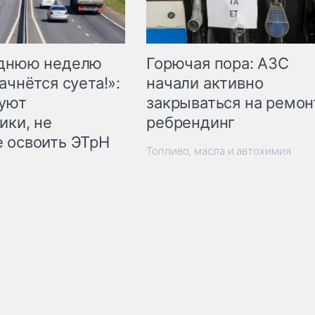
Горючая пора: АЗС
еднюю неделю
начали активно
ачнётся суета!»:
закрываться на ремон
куют
ребрендинг
ики, не
 освоить ЭТрН
Топливо, масла и автохимия